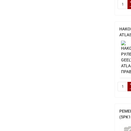
НАКО
ATLA
РЕМЕ
(5PK1