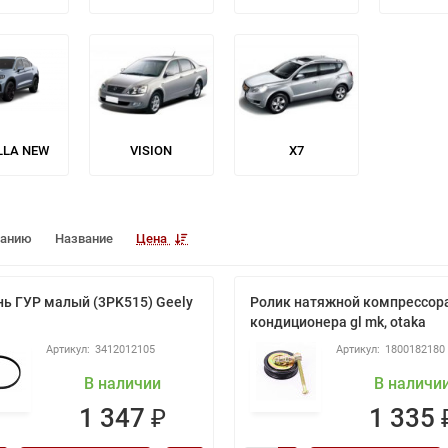
LLA NEW
VISION
X7
чанию
Название
Цена
ь ГУР малый (3PK515) Geely
Ролик натяжной компрессор
кондиционера gl mk, otaka
3412012105
1800182180
В наличии
В наличи
1 347 ₽
1 335 