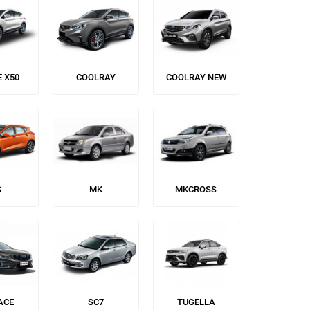
E X50
COOLRAY
COOLRAY NEW
S
MK
MKCROSS
ACE
SC7
TUGELLA