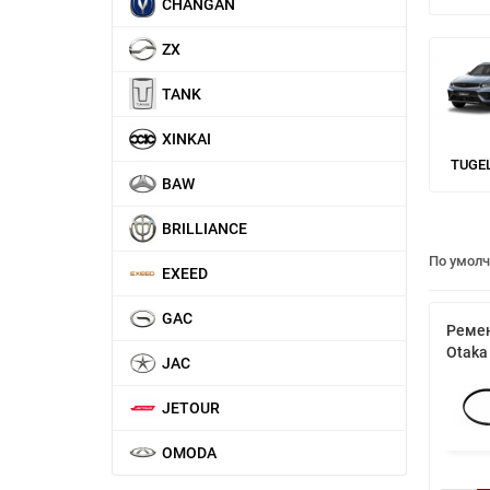
CHANGAN
ZX
TANK
XINKAI
TUGE
BAW
BRILLIANCE
По умол
EXEED
GAC
Ремен
Otaka
JAC
JETOUR
OMODA