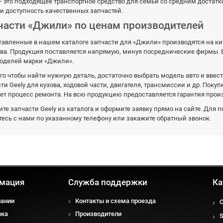
— это подходящее транспортное средство для семьи со средним достатк
и доступность качественных запчастей.
части «Джили» по ценам производителей
авленные в нашем каталоге запчасти для «Джили» производятся на кита
тва. Продукция поставляется напрямую, минуя посреднические фирмы.
моделей марки «Джили».
го чтобы найти нужную деталь, достаточно выбрать модель авто и вве
ти Geely для кузова, ходовой части, двигателя, трансмиссии и др. Пок
ет процесс ремонта. На всю продукцию предоставляется гарантия прои
те запчасти Geely из каталога и оформите заявку прямо на сайте. Для
есь с нами по указанному телефону или закажите обратный звонок.
мация
Служба поддержки
Ка
пании
Контакты и схема проезда
вка
Производители