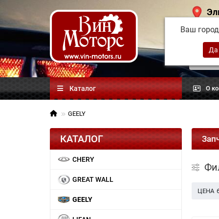
Эл
Ваш горо
Китай
автоз
Каталог
О к
GEELY
КАТАЛОГ
Зап
CHERY
Фи
GREAT WALL
ЦЕНА
GEELY