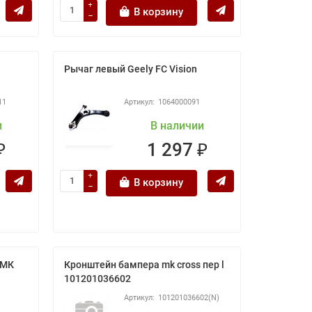
В корзину
Рычаг левый Geely FC Vision
11
1064000091
и
В наличии
₽
1 297 ₽
В корзину
 МК
Кронштейн бампера mk cross пер l
101201036602
101201036602(N)