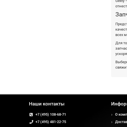
Geely 
отнест
Зап
Предст
качес
всех 
Для то
запчас
ускоря
Выбери
свяжит
Наши контакты
Инфор
+7 (495) 108-68-71
О ком
+7 (495) 481-22-75
Доста