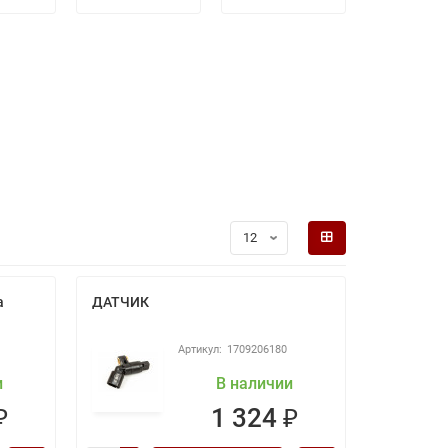
а
ДАТЧИК
1709206180
и
В наличии
₽
1 324 ₽