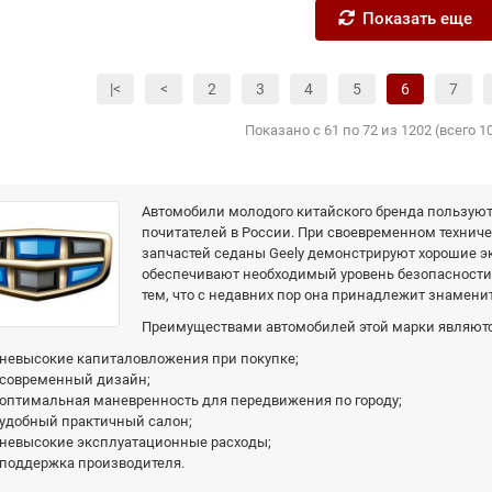
Показать еще
|<
<
2
3
4
5
6
7
Показано с 61 по 72 из 1202 (всего 1
Автомобили молодого китайского бренда пользую
почитателей в России. При своевременном техни
запчастей седаны Geely демонстрируют хорошие э
обеспечивают необходимый уровень безопасности.
тем, что с недавних пор она принадлежит знаменит
Преимуществами автомобилей этой марки являютс
невысокие капиталовложения при покупке;
современный дизайн;
оптимальная маневренность для передвижения по городу;
удобный практичный салон;
невысокие эксплуатационные расходы;
поддержка производителя.