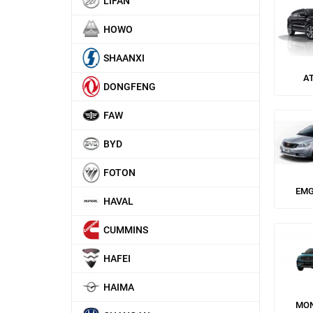
LIFAN
HOWO
SHAANXI
A
DONGFENG
FAW
BYD
FOTON
EM
HAVAL
CUMMINS
HAFEI
HAIMA
MO