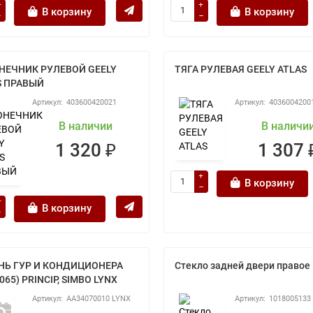
В корзину
В корзину
НЕЧНИК РУЛЕВОЙ GEELY
ТЯГА РУЛЕВАЯ GEELY ATLAS
S ПРАВЫЙ
403600420021
4036004200
В наличии
В наличи
1 320 ₽
1 307 
В корзину
В корзину
НЬ ГУР И КОНДИЦИОНЕРА
Стекло задней двери правое
065) PRINCIP, SIMBO LYNX
AA34070010 LYNX
1018005133