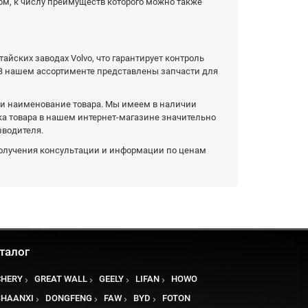
ом, к числу преимуществ которого можно также
йских заводах Volvo, что гарантирует контроль
 В нашем ассортименте представлены запчасти для
сти наименование товара. Мы имеем в наличии
упка товара в нашем интернет-магазине значительно
зводителя.
 получения консультации и информации по ценам
талог
CHERY
GREAT WALL
GEELY
LIFAN
HOWO
SHAANXI
DONGFENG
FAW
BYD
FOTON