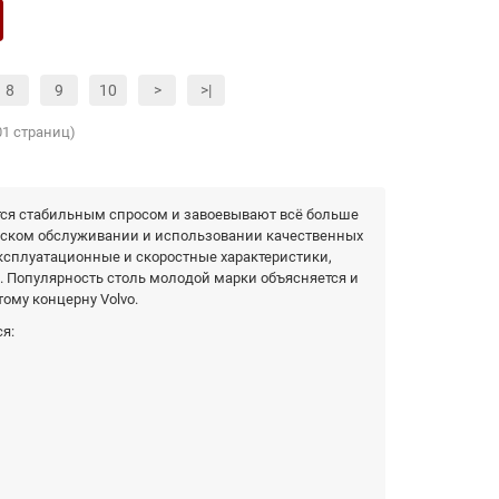
8
9
10
>
>|
01 страниц)
тся стабильным спросом и завоевывают всё больше
ческом обслуживании и использовании качественных
ксплуатационные и скоростные характеристики,
 Популярность столь молодой марки объясняется и
ому концерну Volvo.
я: