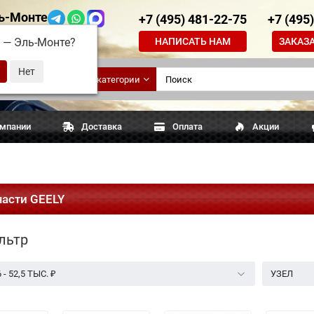
ь-Монте
+7 (495) 481-22-75
+7 (495
НАПИСАТЬ НАМ
ЗАКАЗ
д —
Эль-Монте
?
ские
Все категории
апчасти
омпании
Доставка
Оплата
Акции
части GEELY
льтр
6
-
52,5 ТЫС.
₽
УЗЕЛ