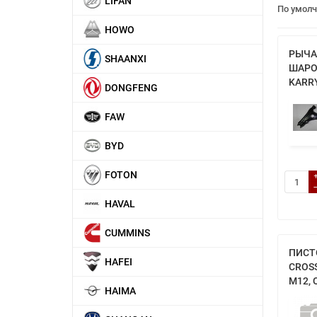
LIFAN
По умол
HOWO
РЫЧА
SHAANXI
ШАРО
KARRY
DONGFENG
FAW
BYD
FOTON
HAVAL
CUMMINS
ПИСТ
HAFEI
CROSS
M12, 
HAIMA