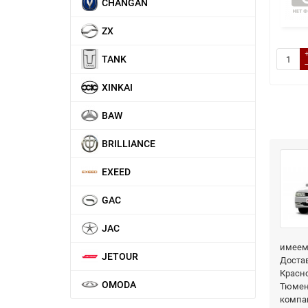
CHANGAN
ZX
TANK
XINKAI
BAW
BRILLIANCE
EXEED
GAC
JAC
имеем 
JETOUR
Достав
Красно
OMODA
Тюмень
компа