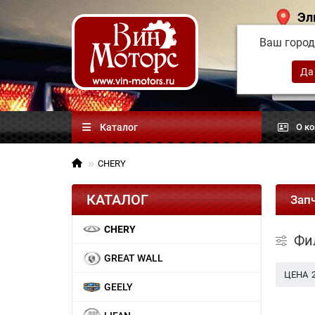
Эл
Ваш горо
Китай
автоз
Каталог
О к
CHERY
КАТАЛОГ
Зап
CHERY
Фи
GREAT WALL
ЦЕНА
GEELY