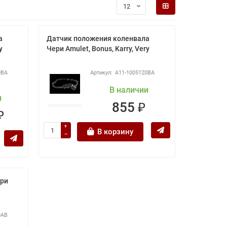
а
Датчик положения коленвала
y
Чери Amulet, Bonus, Karry, Very
0BA
A11-1005120BA
В наличии
и
855 ₽
₽
В корзину
ери
0AB