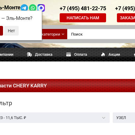
ь-Монте
+7 (495) 481-22-75
+7 (495
НАПИСАТЬ НАМ
ЗАКАЗ
д —
Эль-Монте
?
ские
Все категории
апчасти
омпании
Доставка
Оплата
Акции
части CHERY KARRY
льтр
23
-
11,6 ТЫС.
₽
УЗЕЛ