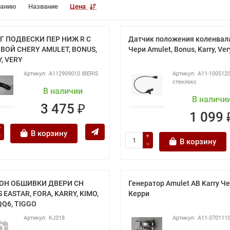
чанию
Название
Цена
Г ПОДВЕСКИ ПЕР НИЖ R С
Датчик положения коленвал
ВОЙ CHERY AMULET, BONUS,
Чери Amulet, Bonus, Karry, Ver
, VERY
A112909010 IBERIS
A11-100512
стеклокс
В наличии
В наличи
3 475 ₽
1 099 
В корзину
В корзину
ОН ОБШИВКИ ДВЕРИ CH
Генератор Amulet AB Karry Ч
 EASTAR, FORA, KARRY, KIMO,
Керри
QQ6, TIGGO
KJ318
A11-370111