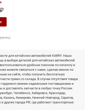
и
 ₽
з
страниц)
части для китайских автомобилей KARRY. Наша
щь в выборе деталей для китайских автомобилей
 воспользоваться удобным поиском по каталогу и
акже можете связаться с нами, сделав звонок по
нным на сайте, чтобы получить бесплатную
части прямо со склада. В случае отсутствия товара
Мы гордимся своими надежными поставщиками и
ы и доставлять запчасти в любую точку России.
еринбург, Челябинск, Хабаровск, Краснодар,
фа, Казань, Кемерово, Нижний Новгород, Саратов,
 и другие города РФ, где работают транспортные