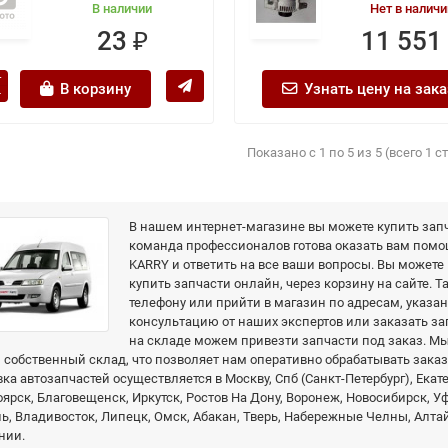
В наличии
Нет в наличи
23 ₽
11 551
В корзину
Узнать цену на зака
Показано с 1 по 5 из 5 (всего 1 
В нашем интернет-магазине вы можете купить зап
команда профессионалов готова оказать вам помо
KARRY и ответить на все ваши вопросы. Вы можете
купить запчасти онлайн, через корзину на сайте. Т
телефону или прийти в магазин по адресам, указа
консультацию от наших экспертов или заказать зап
на складе можем привезти запчасти под заказ. 
собственный склад, что позволяет нам оперативно обрабатывать заказ
ка автозапчастей осуществляется в Москву, Спб (Санкт-Петербург), Екат
ярск, Благовещенск, Иркутск, Ростов На Дону, Воронеж, Новосибирск, У
, Владивосток, Липецк, Омск, Абакан, Тверь, Набережные Челны, Алтай
нии.