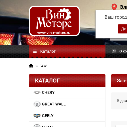
Эл
Ваш горо
Китай
автоз
Каталог
О к
FAW
КАТАЛОГ
Зап
CHERY
В дан
GREAT WALL
GEELY