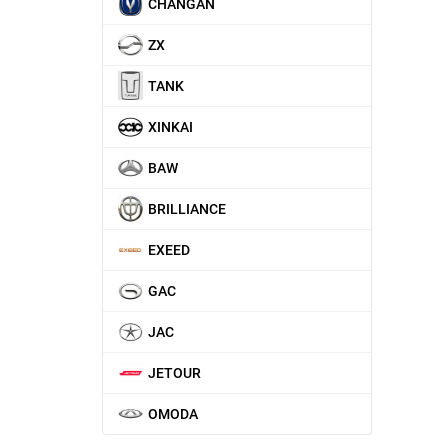
CHANGAN
ZX
TANK
XINKAI
BAW
BRILLIANCE
EXEED
GAC
JAC
JETOUR
OMODA