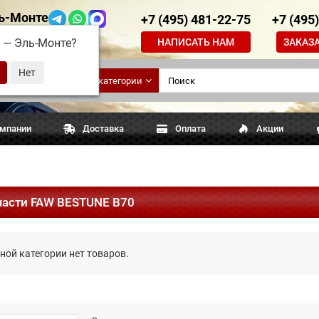
ь-Монте
+7 (495) 481-22-75
+7 (495
НАПИСАТЬ НАМ
ЗАКАЗ
д —
Эль-Монте
?
ские
Все категории
апчасти
омпании
Доставка
Оплата
Акции
части FAW BESTUNE B70
ной категории нет товаров.