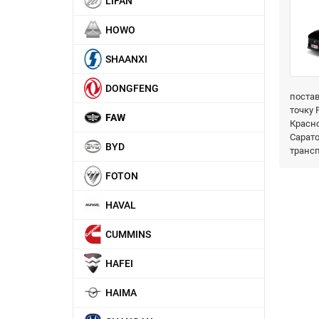
LIFAN
HOWO
SHAANXI
DONGFENG
постав
точку 
FAW
Красно
Сарато
BYD
транс
FOTON
HAVAL
CUMMINS
HAFEI
HAIMA