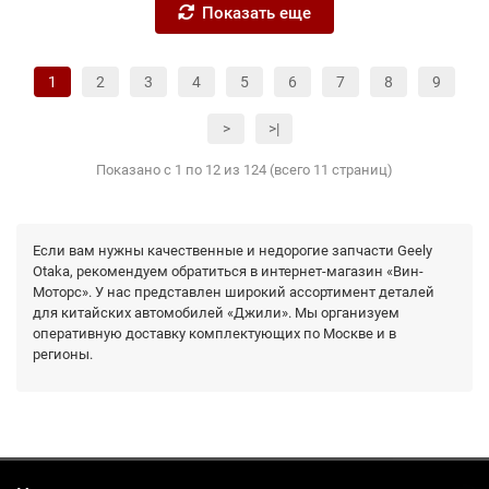
Показать еще
1
2
3
4
5
6
7
8
9
>
>|
Показано с 1 по 12 из 124 (всего 11 страниц)
Если вам нужны качественные и недорогие запчасти Geely
Otaka, рекомендуем обратиться в интернет-магазин «Вин-
Моторс». У нас представлен широкий ассортимент деталей
для китайских автомобилей «Джили». Мы организуем
оперативную доставку комплектующих по Москве и в
регионы.