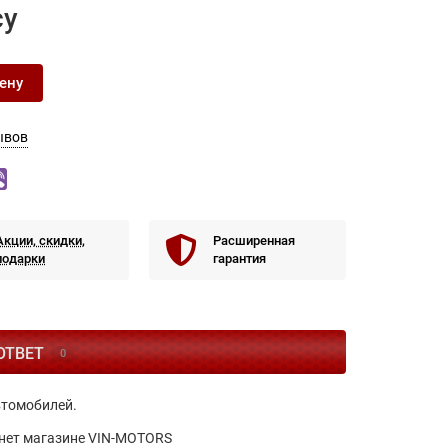
су
ену
ывов
Акции, скидки,
Расширенная
подарки
гарантия
ОТВЕТ
0
втомобилей.
тернет магазине VIN-MOTORS