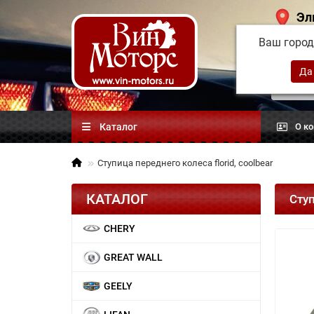
Эл
Ваш горо
Китай
автоз
Каталог
О к
Ступица переднего колеса florid, coolbear
КАТАЛОГ
Ступ
CHERY
GREAT WALL
GEELY