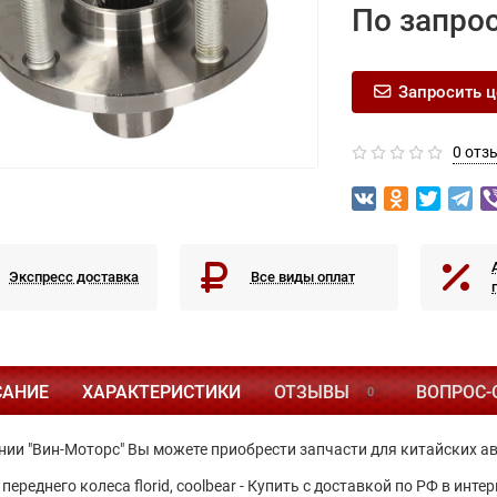
По запро
Запросить ц
0 отз
Экспресс доставка
Все виды оплат
САНИЕ
ХАРАКТЕРИСТИКИ
ОТЗЫВЫ
ВОПРОС-
0
нии "Вин-Моторс" Вы можете приобрести запчасти для китайских а
переднего колеса florid, coolbear - Купить с доставкой по РФ в ин