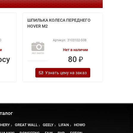
ШПИЛЬКА КОЛЕСА ПЕРЕДНЕГО
Шпилька 
HOVER M2
0
3103102-S08
и
Нет в наличии
осу
80 ₽
Узнать цену на заказ
талог
CHERY
GREAT WALL
GEELY
LIFAN
HOWO