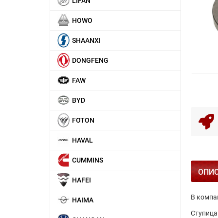
LIFAN
HOWO
SHAANXI
DONGFENG
FAW
BYD
FOTON
HAVAL
CUMMINS
ОПИ
HAFEI
В компа
HAIMA
Ступица 