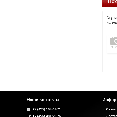
Пох
Ступи
gw co
Наши контакты
Инфор
+7 (495) 108-68-71
О ком
+7 (495) 481-22-75
Доста