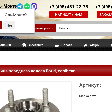
ь-Монте
+7 (495) 481-22-75
+7 (495
НАПИСАТЬ НАМ
ЗАКАЗ
д —
Эль-Монте
?
ские
Все категории
апчасти
омпании
Доставка
Оплата
Акции
ица переднего колеса florid, coolbear
Артикул:
Марка авто