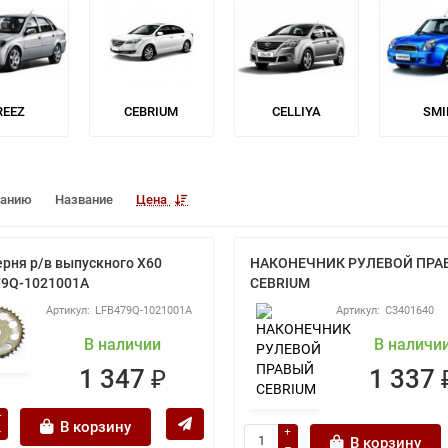
REEZ
CEBRIUM
CELLIYA
SMI
чанию
Название
Цена
рня р/в выпускного X60
НАКОНЕЧНИК РУЛЕВОЙ ПРА
79Q-1021001A
CEBRIUM
LFB479Q-1021001A
C3401640
В наличии
В наличи
1 347 ₽
1 337 
В корзину
В корзину