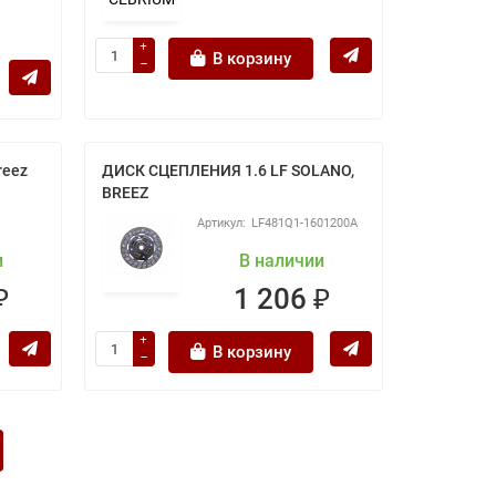
В корзину
reez
ДИСК СЦЕПЛЕНИЯ 1.6 LF SOLANO,
BREEZ
LF481Q1-1601200A
и
В наличии
₽
1 206 ₽
В корзину