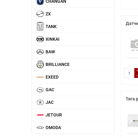
CHANGAN
ZX
Датчи
TANK
XINKAI
BAW
BRILLIANCE
EXEED
GAC
Тяга 
JAC
JETOUR
OMODA