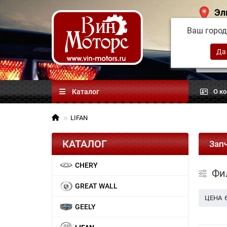
Эл
Ваш горо
Китай
автоз
Каталог
О к
LIFAN
КАТАЛОГ
Запч
CHERY
Фи
GREAT WALL
ЦЕНА
GEELY