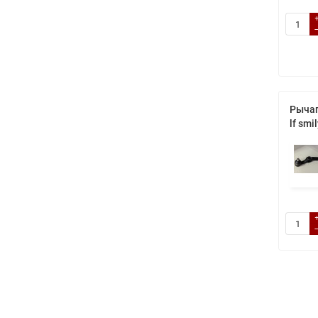
Рычаг
lf smi