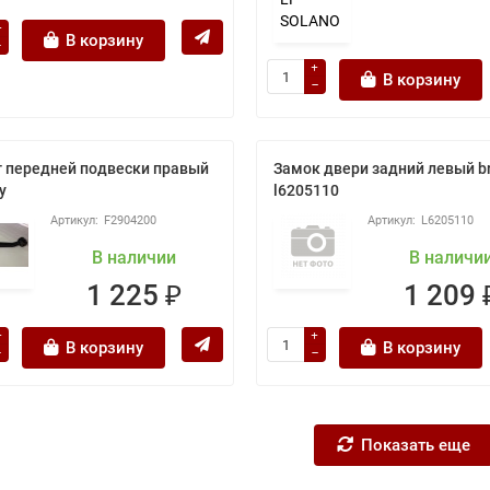
В корзину
В корзину
 передней подвески правый
Замок двери задний левый b
ly
l6205110
F2904200
L6205110
В наличии
В наличи
1 225 ₽
1 209 
В корзину
В корзину
Показать еще