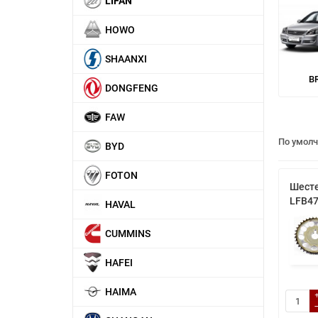
LIFAN
HOWO
SHAANXI
B
DONGFENG
FAW
По умол
BYD
FOTON
Шесте
LFB4
HAVAL
CUMMINS
HAFEI
HAIMA