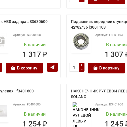
к ABS зад прав S3630600
Подшипник передней ступиц
42*82*36 l3001103
S3630600
L3001103
В наличии
В наличи
1 317 ₽
1 307 
В корзину
В корзину
рулевая l f3401600
НАКОНЕЧНИК РУЛЕВОЙ ЛЕВ
SOLANO
F3401600
B3401600
В наличии
В наличи
1 254 ₽
1 245 