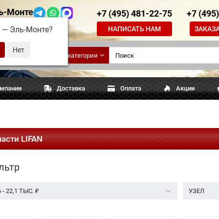
ь-Монте
+7 (495) 481-22-75
+7 (495
НАПИСАТЬ НАМ
ЗАКАЗ
д —
Эль-Монте
?
ские
Все категории
апчасти
омпании
Доставка
Оплата
Акции
асти LIFAN
льтр
6
-
22,1 ТЫС.
₽
УЗЕЛ