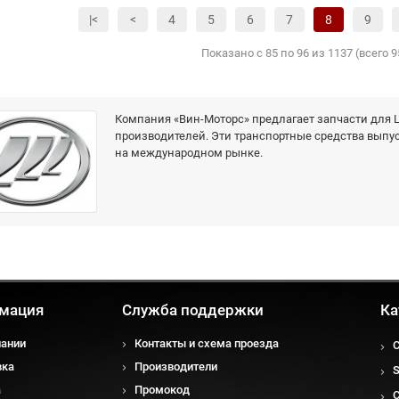
|<
<
4
5
6
7
8
9
Показано с 85 по 96 из 1137 (всего 
Компания «Вин-Моторс» предлагает запчасти для L
производителей. Эти транспортные средства выпус
на международном рынке.
мация
Служба поддержки
Ка
пании
Контакты и схема проезда
вка
Производители
а
Промокод