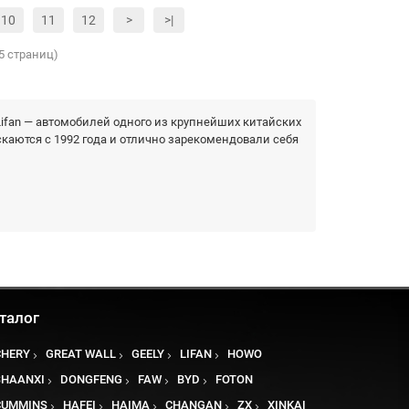
10
11
12
>
>|
95 страниц)
ifan — автомобилей одного из крупнейших китайских
каются с 1992 года и отлично зарекомендовали себя
талог
CHERY
GREAT WALL
GEELY
LIFAN
HOWO
SHAANXI
DONGFENG
FAW
BYD
FOTON
CUMMINS
HAFEI
HAIMA
CHANGAN
ZX
XINKAI