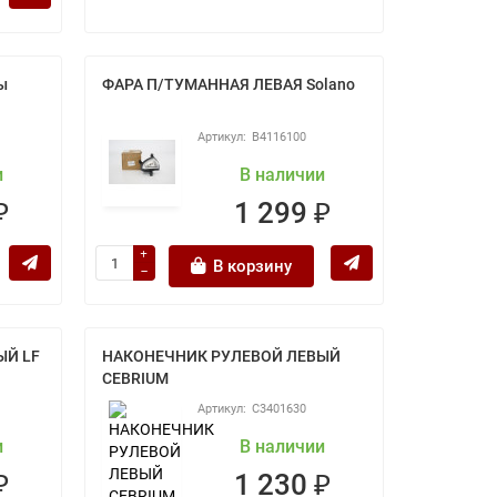
ы
ФАРА П/ТУМАННАЯ ЛЕВАЯ Solano
B4116100
и
В наличии
₽
1 299 ₽
В корзину
ЫЙ LF
НАКОНЕЧНИК РУЛЕВОЙ ЛЕВЫЙ
CEBRIUM
C3401630
и
В наличии
₽
1 230 ₽