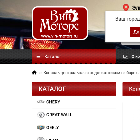
Эл
Ваш горо
Китай
автоз
Каталог
О к
Консоль центральная с подлокотником в сборе c
КАТАЛОГ
Кон
CHERY
GREAT WALL
GEELY