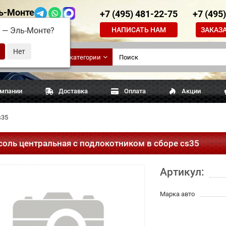
ь-Монте
+7 (495) 481-22-75
+7 (495
НАПИСАТЬ НАМ
ЗАКАЗ
д —
Эль-Монте
?
ские
Все категории
апчасти
омпании
Доставка
Оплата
Акции
s35
соль центральная с подлокотником в сборе cs35
Артикул:
Марка авто