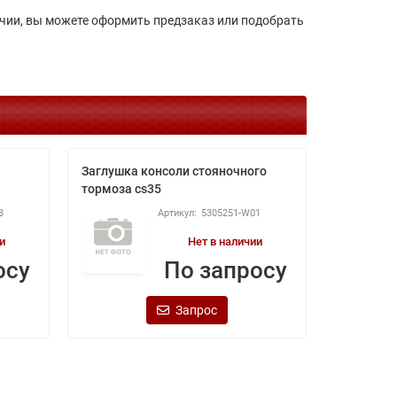
ичии, вы можете оформить предзаказ или подобрать
Заглушка консоли стояночного
Накладка
тормоза cs35
cs35
3
5305251-W01
и
Нет в наличии
осу
По запросу
Запрос