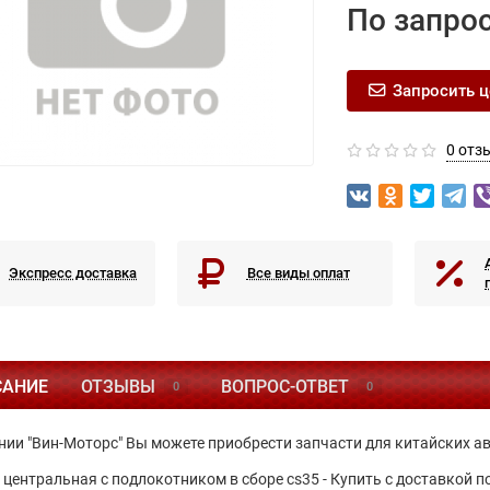
По запро
Запросить ц
0 отз
Экспресс доставка
Все виды оплат
САНИЕ
ОТЗЫВЫ
ВОПРОС-ОТВЕТ
0
0
нии "Вин-Моторс" Вы можете приобрести запчасти для китайских а
 центральная с подлокотником в сборе cs35 - Купить с доставкой 