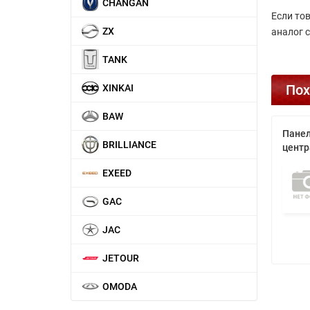
CHANGAN
Если то
ZX
аналог 
TANK
Пох
XINKAI
BAW
Панел
BRILLIANCE
центр
EXEED
GAC
JAC
JETOUR
OMODA