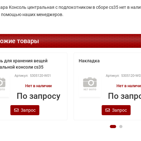
вара Консоль центральная с подлокотником в сборе cs35 нет в нал
с помощью наших менеджеров.
ожие товары
ь для хранения вещей
Накладка
альной консоли cs35
5305120-W01
5305120-W0
Нет в наличии
Нет в наличи
По запросу
По запр
Запрос
Запрос