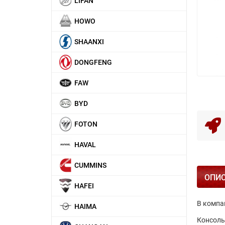
LIFAN
HOWO
SHAANXI
DONGFENG
FAW
BYD
FOTON
HAVAL
CUMMINS
ОПИ
HAFEI
В компа
HAIMA
Консоль