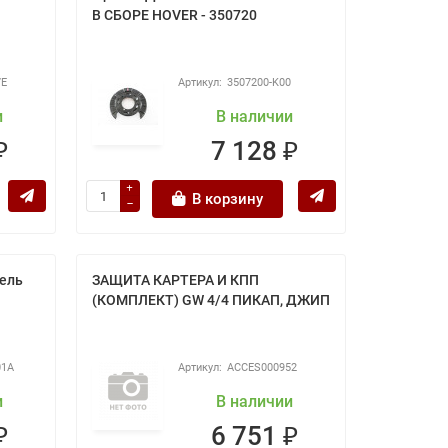
В СБОРЕ HOVER - 350720
7E
3507200-K00
и
В наличии
₽
7 128 ₽
В корзину
зель
ЗАЩИТА КАРТЕРА И КПП
(КОМПЛЕКТ) GW 4/4 ПИКАП, ДЖИП
01A
ACCES000952
и
В наличии
₽
6 751 ₽