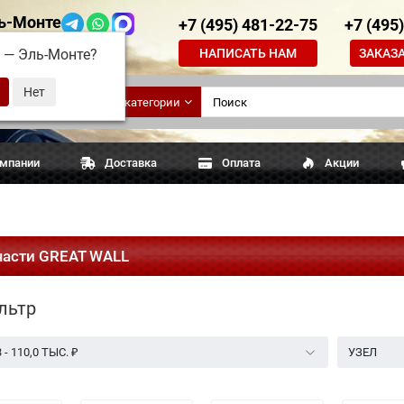
ь-Монте
+7 (495) 481-22-75
+7 (495
НАПИСАТЬ НАМ
ЗАКАЗ
д —
Эль-Монте
?
ские
Все категории
апчасти
омпании
Доставка
Оплата
Акции
части GREAT WALL
льтр
3
-
110,0 ТЫС.
₽
УЗЕЛ