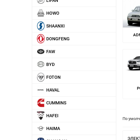
LIFAN
HOWO
SHAANXI
AD
DONGFENG
FAW
BYD
FOTON
P
HAVAL
CUMMINS
HAFEI
По умол
HAIMA
ЭЛЕК