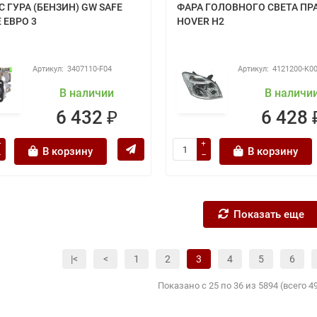
 ГУРА (БЕНЗИН) GW SAFE
ФАРА ГОЛОВНОГО СВЕТА ПР
 ЕВРО 3
HOVER H2
3407110-F04
4121200-K0
В наличии
В наличи
6 432 ₽
6 428 
В корзину
В корзину
Показать еще
|<
<
1
2
3
4
5
6
Показано с 25 по 36 из 5894 (всего 4