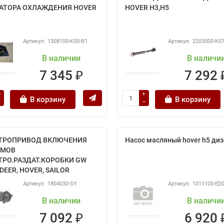
АТОРА ОХЛАЖДЕНИЯ HOVER
HOVER H3,H5
1308100-K00-B1
2203000-K0
В наличии
В наличи
7 345 ₽
7 292 
В корзину
В корзину
ТРОПРИВОД ВКЛЮЧЕНИЯ
Насос масляный hover h5 ди
ИМОВ
ТРО.РАЗДАТ.КОРОБКИ GW
 DEER, HOVER, SAILOR
1804030-SY
1011100-ED
В наличии
В наличи
7 092 ₽
6 920 