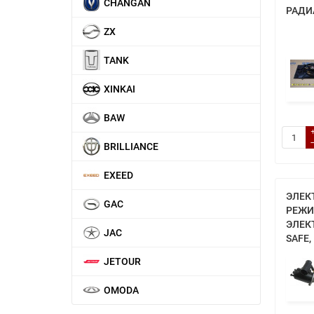
CHANGAN
РАДИ
ZX
TANK
XINKAI
BAW
BRILLIANCE
EXEED
ЭЛЕК
GAC
РЕЖ
ЭЛЕК
JAC
SAFE,
JETOUR
OMODA