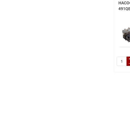
НАСОС
491QE