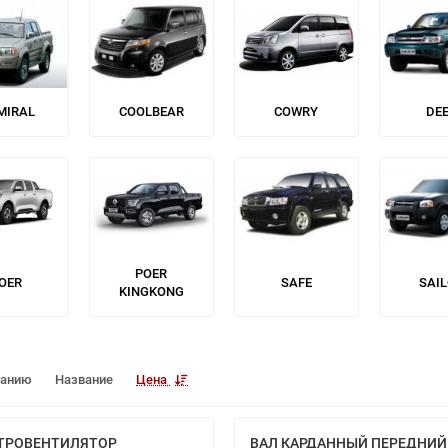
MIRAL
COOLBEAR
COWRY
DE
POER
OER
SAFE
SAI
KINGKONG
чанию
Название
Цена
ТРОВЕНТИЛЯТОР
ВАЛ КАРДАННЫЙ ПЕРЕДНИЙ