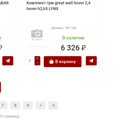
АВАЯ
Комплект грм great wall hover 2,4
hover h2,h5 LYNX
0
PK1146
и
В наличии
₽
6 326 ₽
В корзину
7
8
9
>
>|
92 страниц)