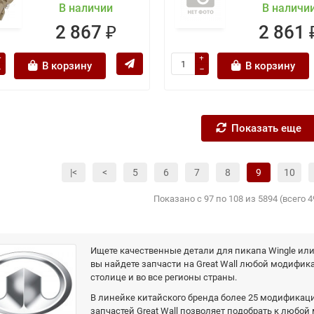
В наличии
В наличи
2 867 ₽
2 861 
В корзину
В корзину
Показать еще
|<
<
5
6
7
8
9
10
Показано с 97 по 108 из 5894 (всего 
Ищете качественные детали для пикапа Wingle или
вы найдете запчасти на Great Wall любой модифи
столице и во все регионы страны.
В линейке китайского бренда более 25 модификаций
запчастей Great Wall позволяет подобрать к любой