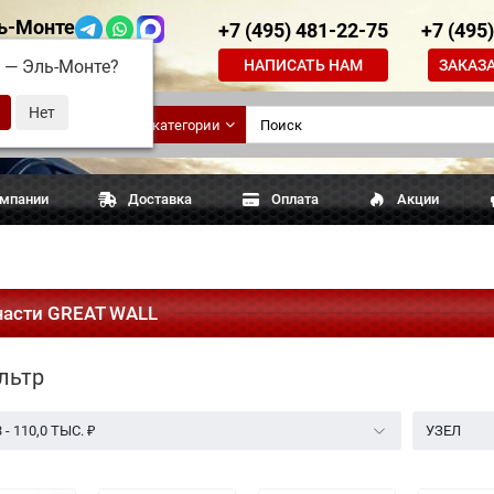
ь-Монте
+7 (495) 481-22-75
+7 (495
НАПИСАТЬ НАМ
ЗАКАЗ
д —
Эль-Монте
?
ские
Все категории
апчасти
омпании
Доставка
Оплата
Акции
части GREAT WALL
льтр
3
-
110,0 ТЫС.
₽
УЗЕЛ