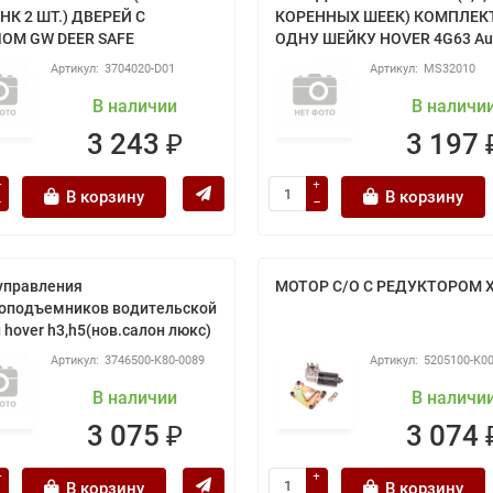
К 2 ШТ.) ДВЕРЕЙ С
КОРЕННЫХ ШЕЕК) КОМПЛЕК
ОМ GW DEER SAFE
ОДНУ ШЕЙКУ HOVER 4G63 Au
3704020-D01
MS32010
В наличии
В наличи
3 243 ₽
3 197 
В корзину
В корзину
управления
МОТОР С/О С РЕДУКТОРОМ 
оподъемников водительской
 hover h3,h5(нов.салон люкс)
3746500-K80-0089
5205100-K0
В наличии
В наличи
3 075 ₽
3 074 
В корзину
В корзину