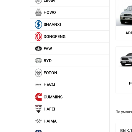
LIFAN
HOWO
SHAANXI
AD
DONGFENG
FAW
BYD
FOTON
P
HAVAL
CUMMINS
HAFEI
По умол
HAIMA
ВЫКЛ