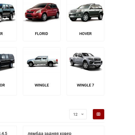
ER
FLORID
HOVER
LOR
WINGLE
WINGLE 7
,4,5
лямбда задняя ховер