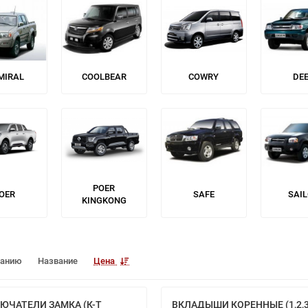
MIRAL
COOLBEAR
COWRY
DE
POER
OER
SAFE
SAI
KINGKONG
чанию
Название
Цена
ЮЧАТЕЛИ ЗАМКА (К-Т
ВКЛАДЫШИ КОРЕННЫЕ (1,2,3