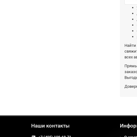
Найти 
свяжит
всех а
Прямы
заказо
Выгод
Доверя
Наши контакты
Инфор