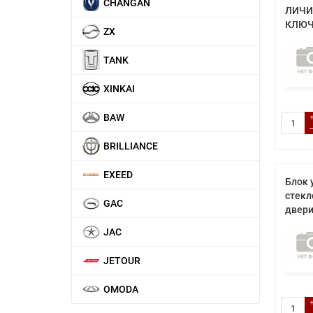
CHANGAN
ЛИЧИН
КЛЮЧ
ZX
TANK
XINKAI
BAW
BRILLIANCE
EXEED
Блок 
стекл
GAC
двери
JAC
JETOUR
OMODA