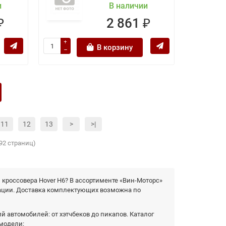
и
В наличии
₽
2 861 ₽
В корзину
11
12
13
>
>|
492 страниц)
 кроссовера Hover H6? В ассортименте «Вин-Моторс»
кации. Доставка комплектующих возможна по
 автомобилей: от хэтчбеков до пикапов. Каталог
 модели: