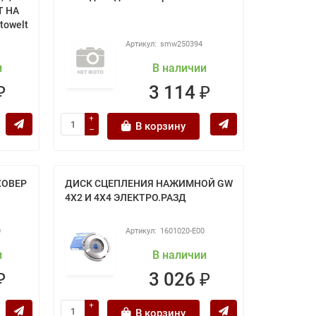
Т НА
towelt
smw250394
и
В наличии
₽
3 114 ₽
В корзину
ХОВЕР
ДИСК СЦЕПЛЕНИЯ НАЖИМНОЙ GW
4Х2 И 4Х4 ЭЛЕКТРО.РАЗД
0
1601020-E00
и
В наличии
₽
3 026 ₽
В корзину