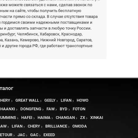
акже можете связаться с нами, сделав звонок по
нным на сайте, чтобы получить бесплатную
части прямо со склада. В случае отсутствия товара
Мы гордимся своими надежными поставщиками и
ы и доставлять запчасти в любую точку России.
еринбург, Челябинск, Хабаровск, Краснодар,
фа, Казань, Кемерово, Нижний Новгород, Саратов,
 и другие города РФ, где работают транспортные
талог
CHERY
GREAT WALL
GEELY
LIFAN
HOWO
SHAANXI
DONGFENG
FAW
BYD
FOTON
CUMMINS
HAFEI
HAIMA
CHANGAN
ZX
XINKAI
BAW
LIFAN
CHERY
BRILLIANCE
OMODA
JETOUR
JAC
GAC
EXEED