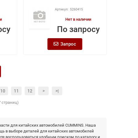
5260415
и
Нет в наличии
осу
По запросу
Запрос
10
11
12
>
>|
7 страниц)
части для китайских автомобилей CUMMINS. Наша
щь в выборе деталей для китайских автомобилей
те воспользоваться удобным поиском по каталогу и