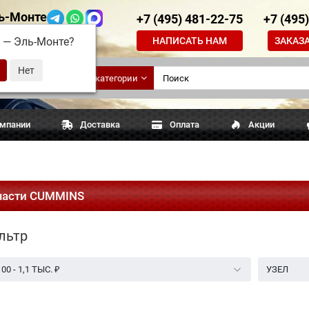
ь-Монте
+7 (495) 481-22-75
+7 (495
НАПИСАТЬ НАМ
ЗАКАЗ
д —
Эль-Монте
?
ские
Все категории
апчасти
омпании
Доставка
Оплата
Акции
части CUMMINS
льтр
100
-
1,1 ТЫС.
₽
УЗЕЛ