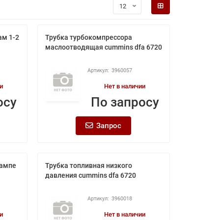
ам 1-2
Трубка турбокомпрессора
маслоотводящая cummins dfa 6720
3960057
и
Нет в наличии
осу
По запросу
Запрос
рампе
Трубка топливная низкого
давления cummins dfa 6720
3960018
и
Нет в наличии