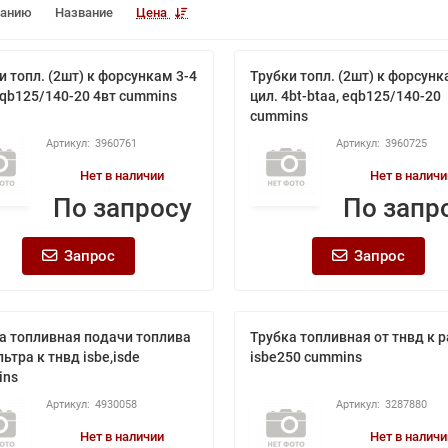
чанию
Название
Цена
и топл. (2шт) к форсункам 3-4
Трубки топл. (2шт) к форсунк
eqb125/140-20 4вт cummins
цил. 4bt-btaa, eqb125/140-20
cummins
3960761
3960725
Нет в наличии
Нет в наличи
По запросу
По запр
Запрос
Запрос
а топливная подачи топлива
Трубка топливная от тнвд к 
ьтра к тнвд isbe,isde
isbe250 cummins
ins
4930058
3287880
Нет в наличии
Нет в наличи