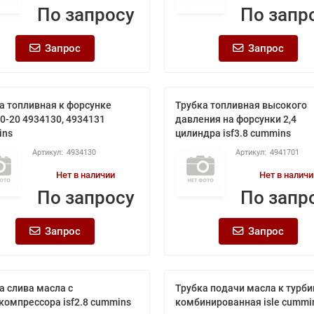
По запросу
По запр
Запрос
Запрос
а топливная к форсунке
Трубка топливная высокого
0-20 4934130, 4934131
давления на форсунки 2,4
ins
цилиндра isf3.8 cummins
4934130
4941701
Нет в наличии
Нет в наличи
По запросу
По запр
Запрос
Запрос
а слива масла с
Трубка подачи масла к турби
компрессора isf2.8 cummins
комбинированная isle cummi