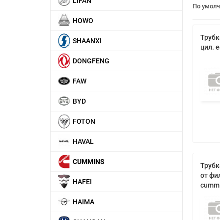
LIFAN
По умол
HOWO
Трубк
SHAANXI
цил. 
DONGFENG
FAW
BYD
FOTON
HAVAL
CUMMINS
Трубк
от фил
HAFEI
cumm
HAIMA