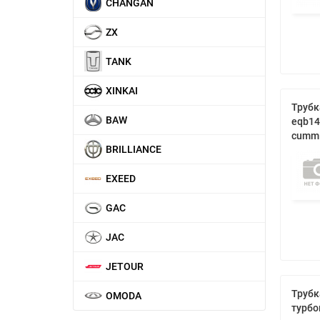
CHANGAN
ZX
TANK
XINKAI
Трубк
BAW
eqb14
cumm
BRILLIANCE
EXEED
GAC
JAC
JETOUR
Трубк
OMODA
турбо