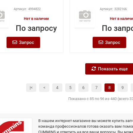
4994822
3282166
Нет в наличии
Нет в наличи
По запросу
По запр
Запрос
Запрос
Показать еще
|<
<
4
5
6
7
8
9
Показано с 85 по 96 из 440 (всего 3
В нашем интернет-магазине вы можете купить зап
команда профессионалов готова оказать вам помо
CUMMINS и ответить на все ваши вопросы. Вы може