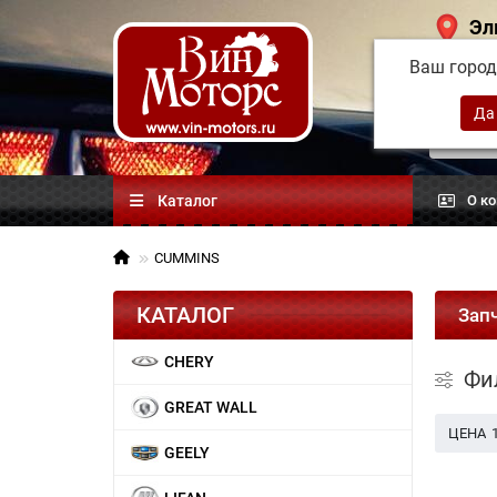
Эл
Ваш горо
Китай
автоз
Каталог
О к
CUMMINS
КАТАЛОГ
Зап
CHERY
Фи
GREAT WALL
ЦЕНА
GEELY