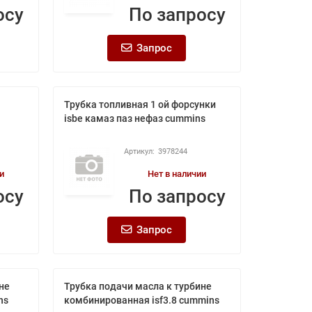
осу
По запросу
Запрос
Трубка топливная 1 ой форсунки
isbe камаз паз нефаз cummins
3978244
и
Нет в наличии
осу
По запросу
Запрос
не
Трубка подачи масла к турбине
ns
комбинированная isf3.8 cummins