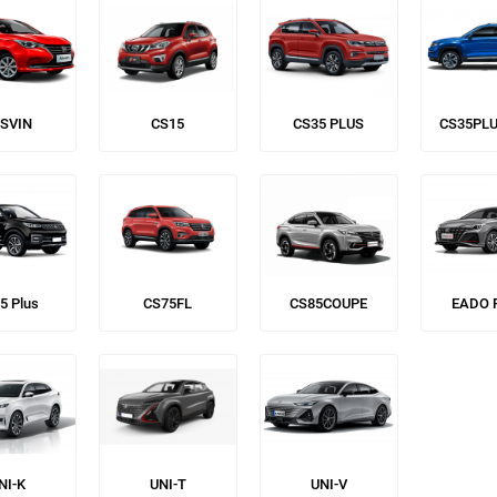
SVIN
CS15
CS35 PLUS
CS35PL
5 Plus
CS75FL
CS85COUPE
EADO 
NI-K
UNI-T
UNI-V