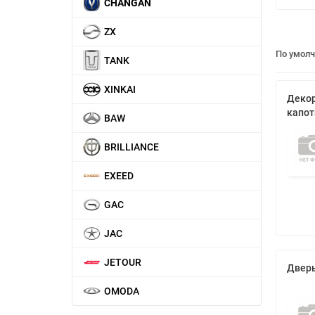
CHANGAN
ZX
По умол
TANK
XINKAI
Декор
капот
BAW
BRILLIANCE
EXEED
GAC
JAC
JETOUR
Дверь
OMODA