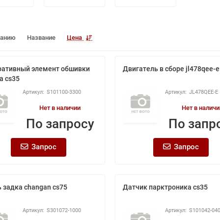
чанию
Название
Цена
ативный элемент обшивки
Двигатель в сборе jl478qee-e
а cs35
S101100-3300
JL478QEE-E
Нет в наличии
Нет в наличи
По запросу
По запр
Запрос
Запрос
 задка changan cs75
Датчик парктроника cs35
S301072-1000
S101042-04