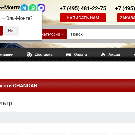
ь-Монте
+7 (495) 481-22-75
+7 (495
НАПИСАТЬ НАМ
ЗАКАЗ
д —
Эль-Монте
?
ские
Все категории
апчасти
омпании
Доставка
Оплата
Акции
части CHANGAN
льтр