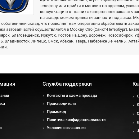
телефону или прийти в магазин по адресам, указа
консультацию от наших экспертов или заказать зап
на складе можем привезти запчасти под заказ. 
собственный склад, что позволяет нам оперативно обрабатывать заказ
ка автозапчастей осуществляется в Москву, Спб (Санкт-Петербург), Екат
ярск, Благовещенск, Иркутск, Ростов На Дону, Воронеж, Новосибирск, У
, Владивосток, Липецк, Омск, Абакан, Тверь, Набережные Челны, Алтай
нии.
мация
Служба поддержки
Ка
пании
Контакты и схема проезда
вка
Производители
а
Промокод
Политика конфиденциальности
ы
Условия соглашения