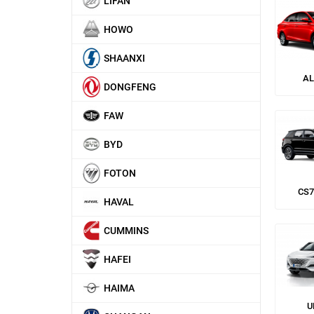
LIFAN
HOWO
SHAANXI
AL
DONGFENG
FAW
BYD
FOTON
CS7
HAVAL
CUMMINS
HAFEI
HAIMA
U