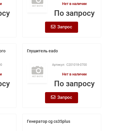
и
Нет в наличии
осу
По запросу
Запрос
ого
Глушитель eado
00
C201018-0700
и
Нет в наличии
осу
По запросу
Запрос
Генератор cg cs35plus