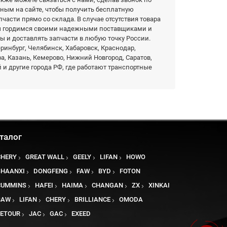
нным на сайте, чтобы получить бесплатную
части прямо со склада. В случае отсутствия товара
Мы гордимся своими надежными поставщиками и
ы и доставлять запчасти в любую точку России.
еринбург, Челябинск, Хабаровск, Краснодар,
фа, Казань, Кемерово, Нижний Новгород, Саратов,
 и другие города РФ, где работают транспортные
талог
CHERY
GREAT WALL
GEELY
LIFAN
HOWO
SHAANXI
DONGFENG
FAW
BYD
FOTON
CUMMINS
HAFEI
HAIMA
CHANGAN
ZX
XINKAI
BAW
LIFAN
CHERY
BRILLIANCE
OMODA
JETOUR
JAC
GAC
EXEED