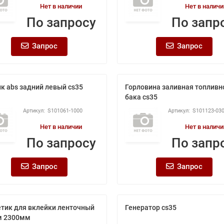
Нет в наличии
Нет в наличи
По запросу
По запр
Запрос
Запрос
к abs задний левый cs35
Горловина заливная топливн
бака cs35
S101061-1000
S101123-03
Нет в наличии
Нет в наличи
По запросу
По запр
Запрос
Запрос
тик для вклейки ленточный
Генератор cs35
м 2300мм