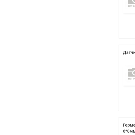
Датчи
Герме
6*8м