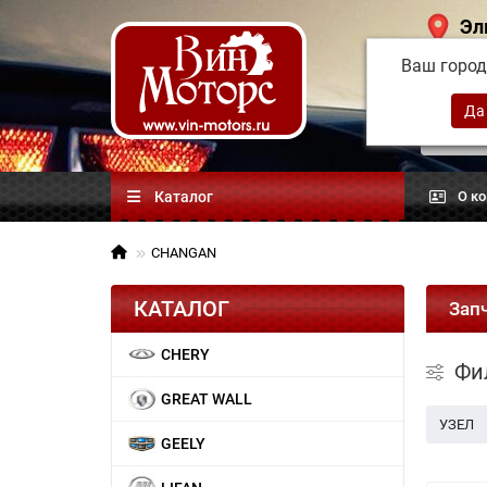
Эл
Ваш горо
Китай
автоз
Каталог
О к
CHANGAN
КАТАЛОГ
Зап
CHERY
Фи
GREAT WALL
УЗЕЛ
GEELY