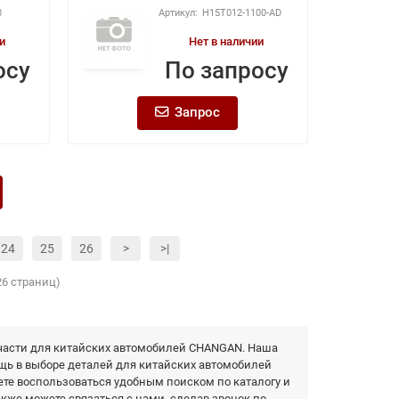
0
H15T012-1100-AD
и
Нет в наличии
осу
По запросу
Запрос
24
25
26
>
>|
26 страниц)
части для китайских автомобилей CHANGAN. Наша
щь в выборе деталей для китайских автомобилей
ете воспользоваться удобным поиском по каталогу и
акже можете связаться с нами, сделав звонок по