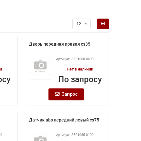
Дверь передняя правая cs35
S101068-0400
и
Нет в наличии
осу
По запросу
Запрос
Датчик abs передний левый cs75
00
S301065-0100