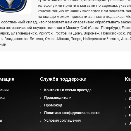
телефону или прийти в магазин по адресам, указа
консультацию от наших экспертов или заказать зап
на складе можем привезти запчасти под заказ. 
собственный склад, что позволяет нам оперативно обрабатывать заказ
ка автозапчастей осуществляется в Москву, Спб (Санкт-Петербург), Екат
ярск, Благовещенск, Иркутск, Ростов На Дону, Воронеж, Новосибирск, У
, Владивосток, Липецк, Омск, Абакан, Тверь, Набережные Челны, Алтай
нии.
мация
Служба поддержки
Ка
пании
Контакты и схема проезда
вка
Производители
а
Промокод
Политика конфиденциальности
ы
Условия соглашения