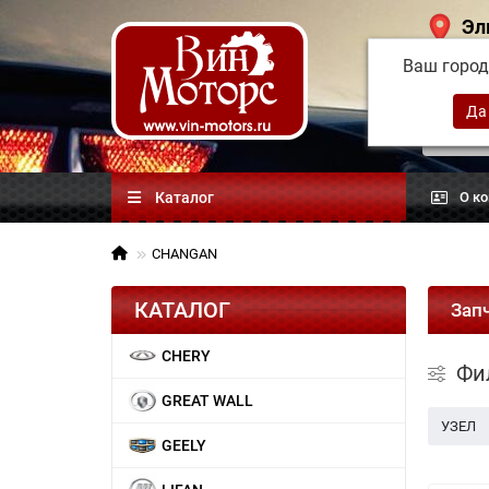
Эл
Ваш горо
Китай
автоз
Каталог
О к
CHANGAN
КАТАЛОГ
Зап
CHERY
Фи
GREAT WALL
УЗЕЛ
GEELY