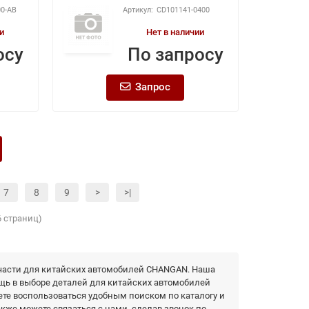
00-AB
CD101141-0400
и
Нет в наличии
осу
По запросу
Запрос
7
8
9
>
>|
6 страниц)
части для китайских автомобилей CHANGAN. Наша
щь в выборе деталей для китайских автомобилей
ете воспользоваться удобным поиском по каталогу и
акже можете связаться с нами, сделав звонок по