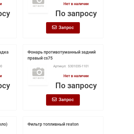
и
Нет в наличии
осу
По запросу
Запрос
адка
Фонарь противотуманный задний
правый cs75
00
S301035-1101
и
Нет в наличии
осу
По запросу
Запрос
ыло)
Фильтр топливный reaton