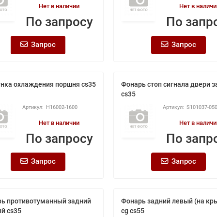
Нет в наличии
Нет в наличи
По запросу
По запр
Запрос
Запрос
нка охлаждения поршня cs35
Фонарь стоп сигнала двери з
cs35
H16002-1600
S101037-05
Нет в наличии
Нет в наличи
По запросу
По запр
Запрос
Запрос
ь противотуманный задний
Фонарь задний левый (на кр
й cs35
cg cs55