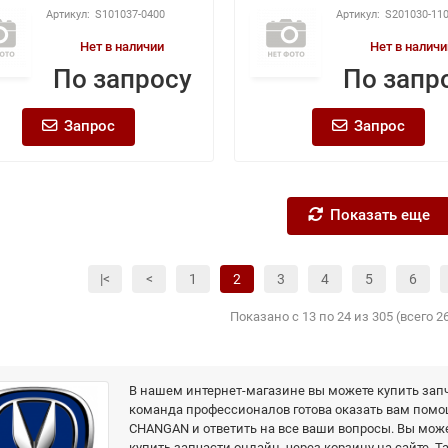
S101037-0400
S201030-11
Нет в наличии
Нет в наличи
По запросу
По запр
Запрос
Запрос
Показать еще
|<
<
1
2
3
4
5
6
Показано с 13 по 24 из 305 (всего 2
В нашем интернет-магазине вы можете купить зап
команда профессионалов готова оказать вам помо
CHANGAN и ответить на все ваши вопросы. Вы мож
купить запчасти онлайн, через корзину на сайте. Т