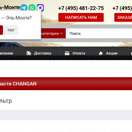
ь-Монте
+7 (495) 481-22-75
+7 (495
НАПИСАТЬ НАМ
ЗАКАЗ
д —
Эль-Монте
?
ские
Все категории
апчасти
омпании
Доставка
Оплата
Акции
части CHANGAN
льтр