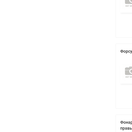
Форсу
Фонар
правы