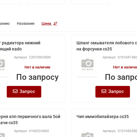
чанию
Название
Цена
 радиатора нижний
Шланг омывателя лобового 
ящий eado
на форсунки cs35
C201030-0500
S101047-06
Нет в наличии
Нет в наличи
По запросу
По запр
Запрос
Запрос
рня кпп первичного вала 5ой
Чип иммобилайзера cs35
ачи cs35
H16023-0602
S101043-05