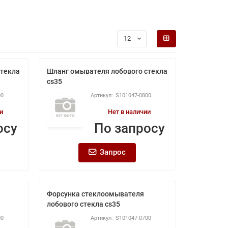
стекла
Шланг омывателя лобового стекла
cs35
00
S101047-0800
и
Нет в наличии
осу
По запросу
Запрос
Форсунка стеклоомывателя
лобового стекла cs35
00
S101047-0700