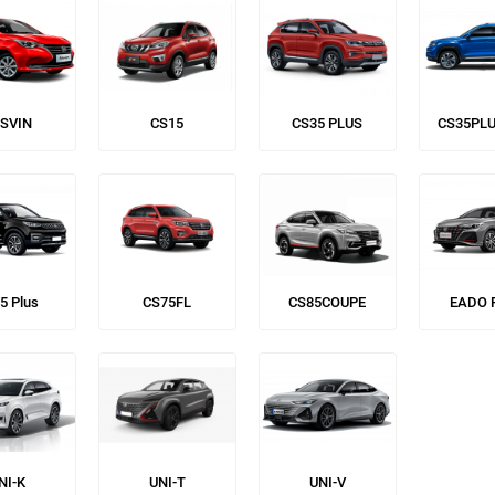
SVIN
CS15
CS35 PLUS
CS35PL
5 Plus
CS75FL
CS85COUPE
EADO 
NI-K
UNI-T
UNI-V