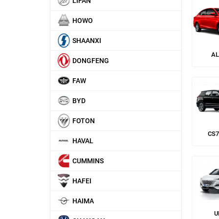
LIFAN
HOWO
SHAANXI
AL
DONGFENG
FAW
BYD
FOTON
CS7
HAVAL
CUMMINS
HAFEI
HAIMA
U