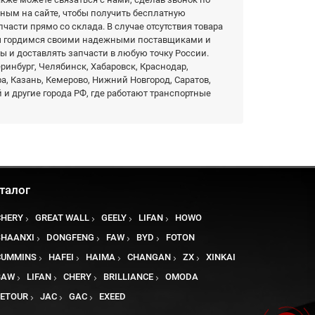
нным на сайте, чтобы получить бесплатную
части прямо со склада. В случае отсутствия товара
Мы гордимся своими надежными поставщиками и
ы и доставлять запчасти в любую точку России.
еринбург, Челябинск, Хабаровск, Краснодар,
фа, Казань, Кемерово, Нижний Новгород, Саратов,
 и другие города РФ, где работают транспортные
талог
CHERY
GREAT WALL
GEELY
LIFAN
HOWO
SHAANXI
DONGFENG
FAW
BYD
FOTON
CUMMINS
HAFEI
HAIMA
CHANGAN
ZX
XINKAI
BAW
LIFAN
CHERY
BRILLIANCE
OMODA
JETOUR
JAC
GAC
EXEED