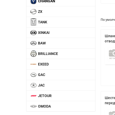
CHANGAN
ZX
По умол
TANK
XINKAI
Шланг
отвод
BAW
BRILLIANCE
EXEED
GAC
JAC
JETOUR
Шесте
перед
OMODA