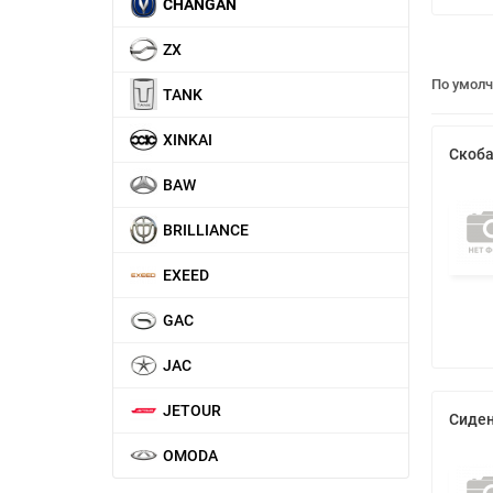
CHANGAN
ZX
По умол
TANK
XINKAI
Скоба
BAW
BRILLIANCE
EXEED
GAC
JAC
JETOUR
Сиден
OMODA