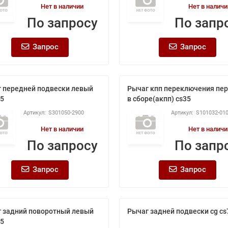
Нет в наличии
Нет в наличи
По запросу
По запр
Запрос
Запрос
 передней подвески левый
Рычаг кпп переключения пе
75
в сборе(акпп) cs35
S301050-2900
S101032-01
Нет в наличии
Нет в наличи
По запросу
По запр
Запрос
Запрос
 задний поворотный левый
Рычаг задней подвески cg cs
75