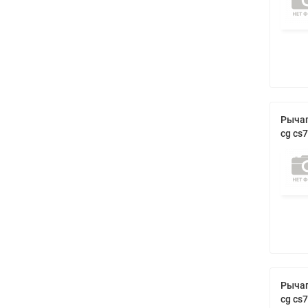
Рычаг
cg cs
Рычаг
cg cs