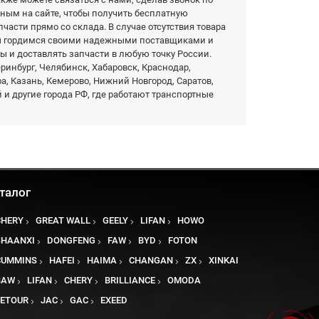
нным на сайте, чтобы получить бесплатную
части прямо со склада. В случае отсутствия товара
Мы гордимся своими надежными поставщиками и
ы и доставлять запчасти в любую точку России.
еринбург, Челябинск, Хабаровск, Краснодар,
фа, Казань, Кемерово, Нижний Новгород, Саратов,
 и другие города РФ, где работают транспортные
талог
CHERY
GREAT WALL
GEELY
LIFAN
HOWO
SHAANXI
DONGFENG
FAW
BYD
FOTON
CUMMINS
HAFEI
HAIMA
CHANGAN
ZX
XINKAI
BAW
LIFAN
CHERY
BRILLIANCE
OMODA
JETOUR
JAC
GAC
EXEED