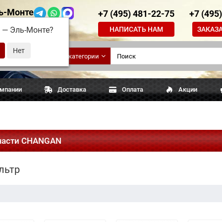
ь-Монте
+7 (495) 481-22-75
+7 (495
НАПИСАТЬ НАМ
ЗАКАЗ
д —
Эль-Монте
?
ские
Все категории
апчасти
омпании
Доставка
Оплата
Акции
части CHANGAN
льтр