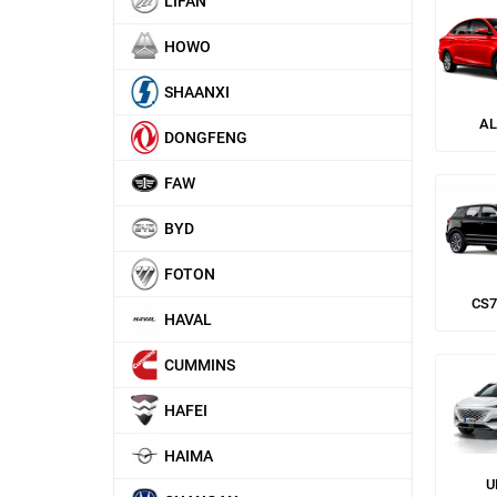
LIFAN
HOWO
SHAANXI
AL
DONGFENG
FAW
BYD
FOTON
CS7
HAVAL
CUMMINS
HAFEI
HAIMA
U