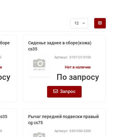
сборе
Сиденье заднее в сборе(кожа)
cs35
5
S101121-0100
и
Нет в наличии
осу
По запросу
Запрос
cs35
Рычаг передней подвески правый
cg cs75
00
S301050-2200