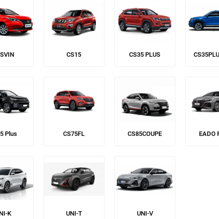
SVIN
CS15
CS35 PLUS
CS35PL
5 Plus
CS75FL
CS85COUPE
EADO 
NI-K
UNI-T
UNI-V