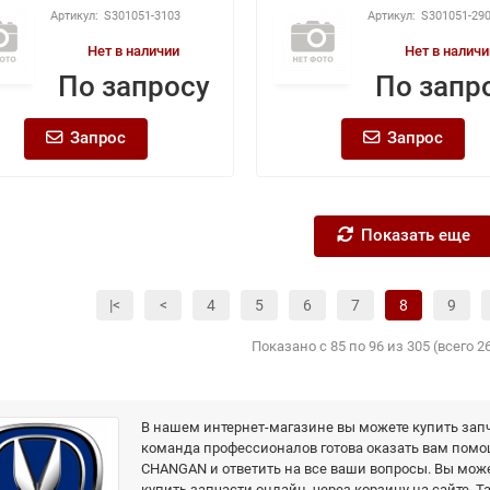
S301051-3103
S301051-29
Нет в наличии
Нет в наличи
По запросу
По запр
Запрос
Запрос
Показать еще
|<
<
4
5
6
7
8
9
Показано с 85 по 96 из 305 (всего 2
В нашем интернет-магазине вы можете купить зап
команда профессионалов готова оказать вам помо
CHANGAN и ответить на все ваши вопросы. Вы мож
купить запчасти онлайн, через корзину на сайте. Т