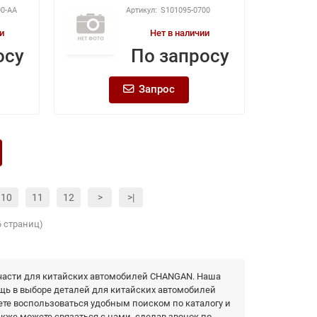
00-AA
S101095-0700
и
Нет в наличии
осу
По запросу
Запрос
10
11
12
>
>|
6 страниц)
части для китайских автомобилей CHANGAN. Наша
щь в выборе деталей для китайских автомобилей
ете воспользоваться удобным поиском по каталогу и
акже можете связаться с нами, сделав звонок по