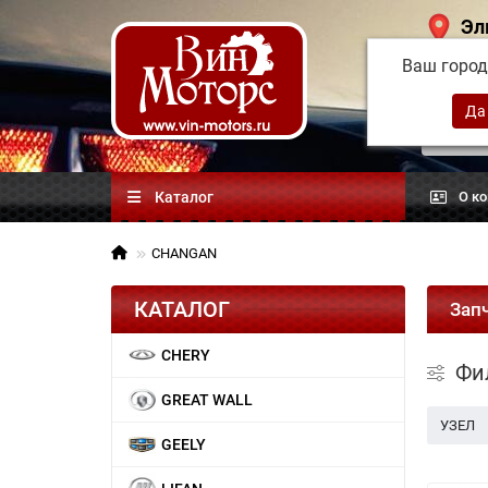
Эл
Ваш горо
Китай
автоз
Каталог
О к
CHANGAN
КАТАЛОГ
Зап
CHERY
Фи
GREAT WALL
УЗЕЛ
GEELY