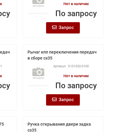
и
Нет в наличии
осу
По запросу
Запрос
редач
Рычаг кпп переключения передач
в сборе cs35
01
S101032-0100
и
Нет в наличии
осу
По запросу
Запрос
75
Ручка открывания двери задка
cs35