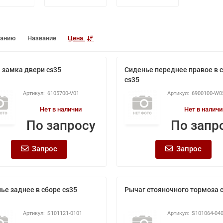
чанию
Название
Цена
 замка двери cs35
Сиденье переднее правое в 
cs35
6105700-V01
6900100-W0
Нет в наличии
Нет в наличи
По запросу
По запр
Запрос
Запрос
ье заднее в сборе cs35
Рычаг стояночного тормоза 
S101121-0101
S101064-04