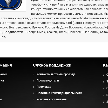
телефону или прийти в магазин по адресам, указа
консультацию от наших экспертов или заказать зап
на складе можем привезти запчасти под заказ. 
собственный склад, что позволяет нам оперативно обрабатывать заказ
ка автозапчастей осуществляется в Москву, Спб (Санкт-Петербург), Екат
ярск, Благовещенск, Иркутск, Ростов На Дону, Воронеж, Новосибирск, У
, Владивосток, Липецк, Омск, Абакан, Тверь, Набережные Челны, Алтай
нии.
мация
Служба поддержки
Ка
пании
Контакты и схема проезда
вка
Производители
а
Промокод
Политика конфиденциальности
ы
Условия соглашения