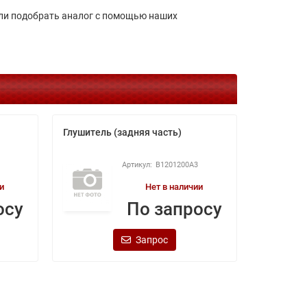
или подобрать аналог с помощью наших
Глушитель (задняя часть)
Кнопка о
B3759300
0
B1201200A3
и
Нет в наличии
осу
По запросу
Запрос