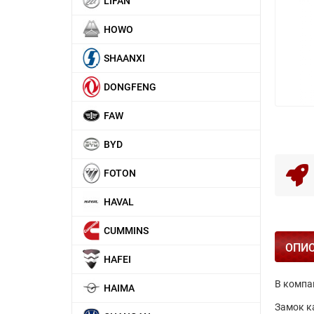
LIFAN
HOWO
SHAANXI
DONGFENG
FAW
BYD
FOTON
HAVAL
CUMMINS
ОПИ
HAFEI
В компа
HAIMA
Замок к