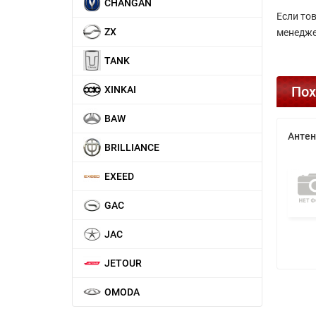
CHANGAN
Если то
ZX
менедже
TANK
Пох
XINKAI
BAW
Антен
BRILLIANCE
EXEED
GAC
JAC
JETOUR
OMODA