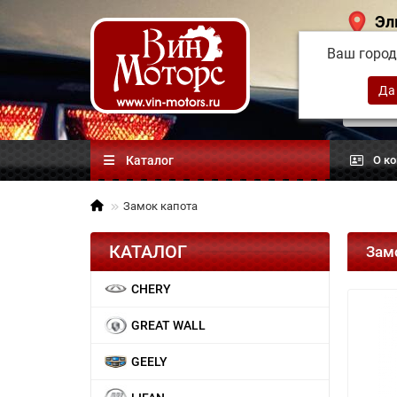
Эл
Ваш горо
Китай
автоз
Каталог
О к
Замок капота
КАТАЛОГ
Зам
CHERY
GREAT WALL
GEELY