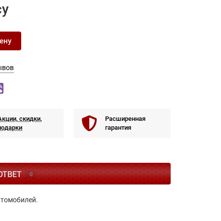
су
ену
ывов
Акции, скидки,
Расширенная
подарки
гарантия
ОТВЕТ
0
втомобилей.