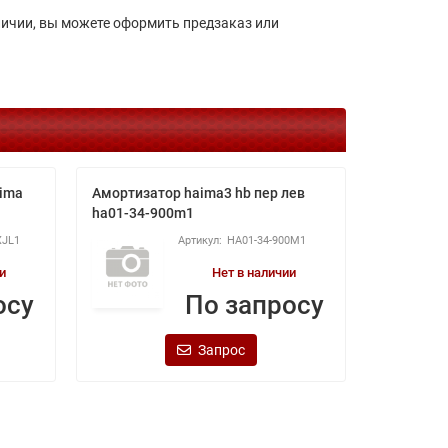
личии, вы можете оформить предзаказ или
aima
Амортизатор haima3 hb пер лев
Фонарь ле
ha01-34-900m1
160m1
XJL1
HA01-34-900M1
и
Нет в наличии
осу
По запросу
Запрос