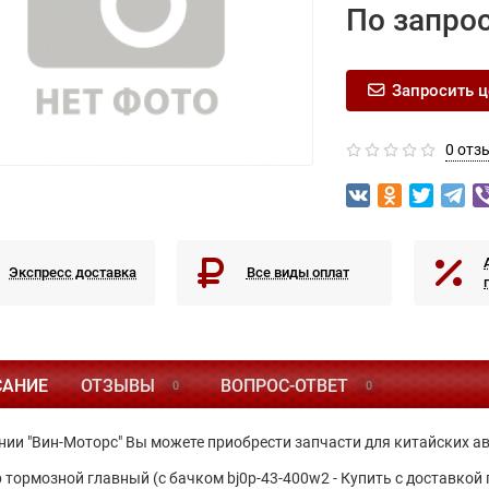
По запро
Запросить ц
0 отз
Экспресс доставка
Все виды оплат
САНИЕ
ОТЗЫВЫ
ВОПРОС-ОТВЕТ
0
0
нии "Вин-Моторс" Вы можете приобрести запчасти для китайских а
 тормозной главный (с бачком bj0p-43-400w2 - Купить с доставкой