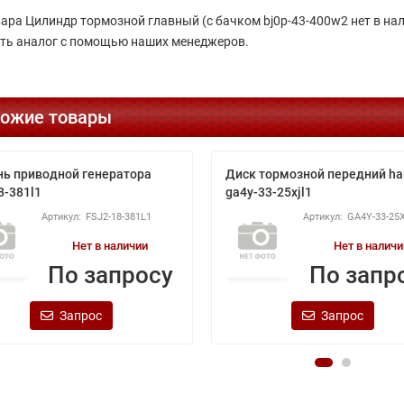
вара Цилиндр тормозной главный (с бачком bj0p-43-400w2 нет в на
ть аналог с помощью наших менеджеров.
ожие товары
ь приводной генератора
Диск тормозной передний h
8-381l1
ga4y-33-25xjl1
FSJ2-18-381L1
GA4Y-33-25
Нет в наличии
Нет в наличи
По запросу
По запр
Запрос
Запрос