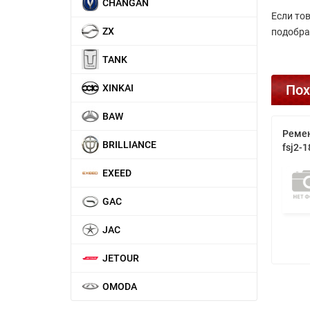
CHANGAN
Если то
ZX
подобра
TANK
Пох
XINKAI
BAW
Ремен
BRILLIANCE
fsj2-1
EXEED
GAC
JAC
JETOUR
OMODA