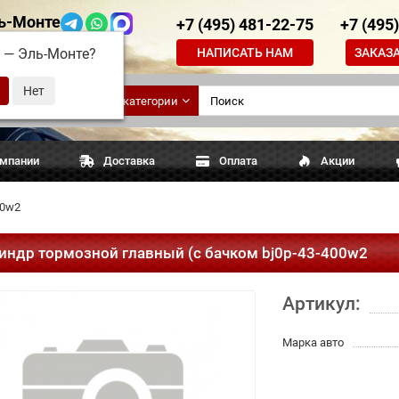
ь-Монте
+7 (495) 481-22-75
+7 (495
НАПИСАТЬ НАМ
ЗАКАЗ
д —
Эль-Монте
?
ские
Все категории
апчасти
омпании
Доставка
Оплата
Акции
00w2
индр тормозной главный (с бачком bj0p-43-400w2
Артикул:
Марка авто