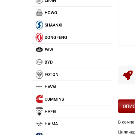
LIFAN
HOWO
SHAANXI
DONGFENG
FAW
BYD
FOTON
HAVAL
CUMMINS
ОПИ
HAFEI
В компа
HAIMA
Цилиндр