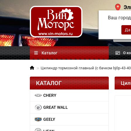
Эл
Ваш горо
Китай
автоз
Каталог
О к
Цилиндр тормозной главный (с бачком bj0p-43-4
КАТАЛОГ
Цил
CHERY
GREAT WALL
GEELY