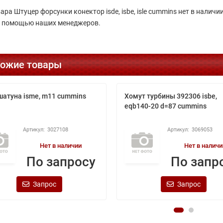
ара Штуцер форсунки конектор isde, isbe, isle cummins нет в нали
с помощью наших менеджеров.
ожие товары
шатуна isme, m11 cummins
Хомут турбины 392306 isbe,
eqb140-20 d=87 cummins
3027108
3069053
Нет в наличии
Нет в наличи
По запросу
По запр
Запрос
Запрос