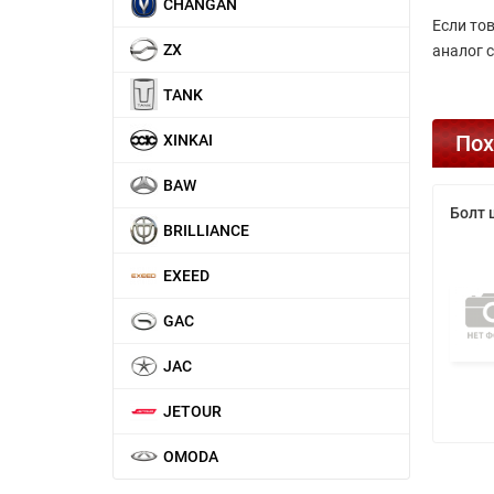
CHANGAN
Если тов
ZX
аналог 
TANK
Пох
XINKAI
BAW
Болт 
BRILLIANCE
EXEED
GAC
JAC
JETOUR
OMODA