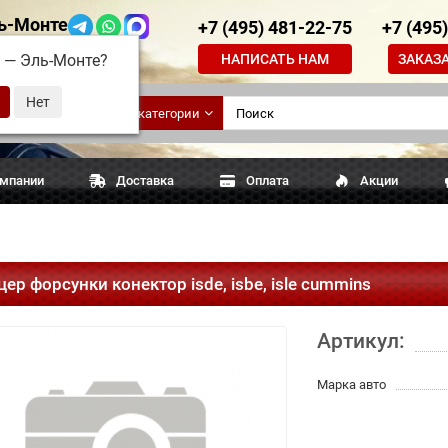
ь-Монте
+7 (495) 481-22-75
+7 (495
НАПИСАТЬ НАМ
ЗАКАЗ
д —
Эль-Монте
?
ские
Все категории
апчасти
омпании
Доставка
Оплата
Акции
ер форсунки конектор isde, isbe, isle cummins
Артикул:
Марка авто