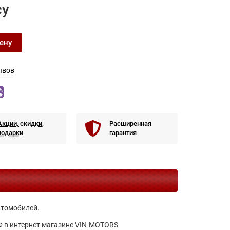
су
ену
ывов
Акции, скидки,
Расширенная
подарки
гарантия
втомобилей.
 РФ в интернет магазине VIN-MOTORS