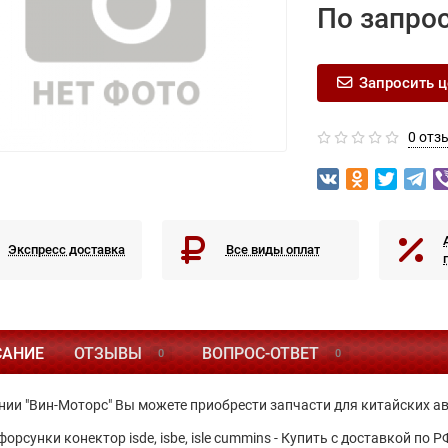
По запро
Запросить ц
0 отз
Экспресс доставка
Все виды оплат
САНИЕ
ОТЗЫВЫ
ВОПРОС-ОТВЕТ
0
0
нии "Вин-Моторс" Вы можете приобрести запчасти для китайских а
орсунки конектор isde, isbe, isle cummins - Купить с доставкой по