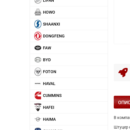
LIFAN
HOWO
SHAANXI
DONGFENG
FAW
BYD
FOTON
HAVAL
CUMMINS
ОПИ
HAFEI
В компа
HAIMA
Штуцер ф