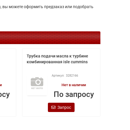
чии, вы можете оформить предзаказ или подобрать
Трубка подачи масла к турбине
Трубка к
комбинированная isle cummins
ож isbe c
3282166
и
Нет в наличии
осу
По запросу
Запрос