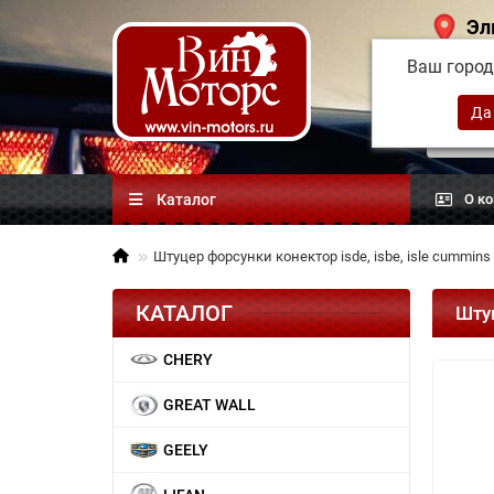
Эл
Ваш горо
Китай
автоз
Каталог
О к
Штуцер форсунки конектор isde, isbe, isle cummins
КАТАЛОГ
Штуц
CHERY
GREAT WALL
GEELY