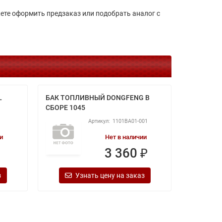
е оформить предзаказ или подобрать аналог с
L
БАК ТОПЛИВНЫЙ DONGFENG В
ШЛАНГ Т
СБОРЕ 1045
К НАСОСУ
1101BA01-001
и
Нет в наличии
3 360 ₽
з
Узнать цену на заказ