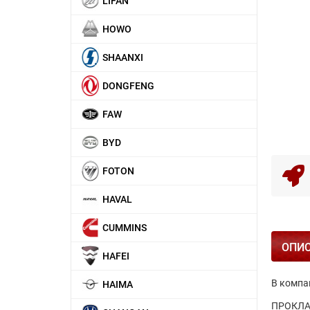
LIFAN
HOWO
SHAANXI
DONGFENG
FAW
BYD
FOTON
HAVAL
CUMMINS
ОПИ
HAFEI
В компа
HAIMA
ПРОКЛАД