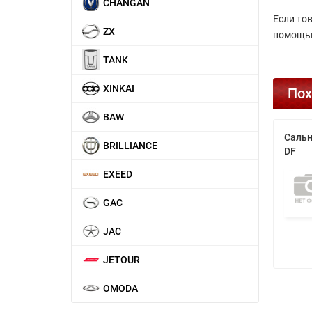
CHANGAN
Если то
ZX
помощью
TANK
XINKAI
Пох
BAW
Сальн
BRILLIANCE
DF
EXEED
GAC
JAC
JETOUR
OMODA