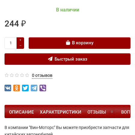
В наличии
244 ₽
В корзину
Быстрый заказ
0 отзывов
ОПИСАНИЕ
ХАРАКТЕРИСТИКИ
ОТЗЫВЫ
ВОПРО
0
В компании "Вин-Моторс" Вы можете приобрести запчасти для
китайских автомобилей.