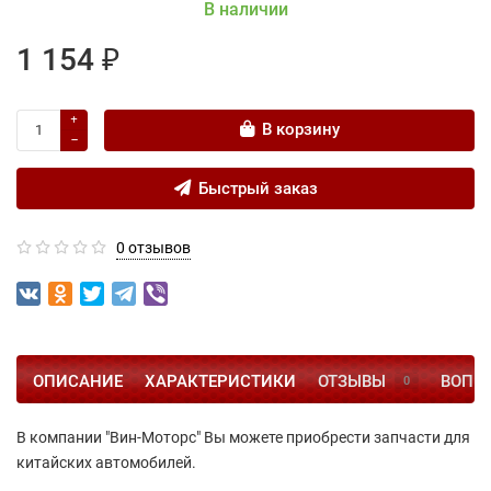
В наличии
1 154 ₽
В корзину
Быстрый заказ
0 отзывов
ОПИСАНИЕ
ХАРАКТЕРИСТИКИ
ОТЗЫВЫ
ВОПРО
0
В компании "Вин-Моторс" Вы можете приобрести запчасти для
китайских автомобилей.