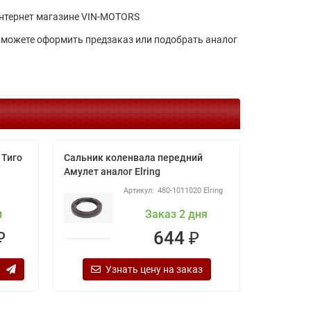
нтернет магазине VIN-MOTORS
ожете оформить предзаказ или подобрать аналог
 Тиго
Сальник коленвала передний
ЗВЕЗДОЧ
Амулет аналог Elring
480-1011020 Elring
и
Заказ 2 дня
₽
644 ₽
Узнать цену на заказ