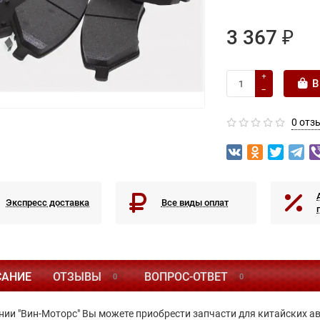
3 367 ₽
В
0 отз
Экспресс доставка
Все виды оплат
САНИЕ
ОТЗЫВЫ
ВОПРОС-ОТВЕТ
0
0
нии "Вин-Моторс" Вы можете приобрести запчасти для китайских а