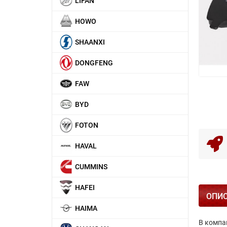
LIFAN
HOWO
SHAANXI
DONGFENG
FAW
BYD
FOTON
HAVAL
CUMMINS
HAFEI
ОПИ
HAIMA
В компа