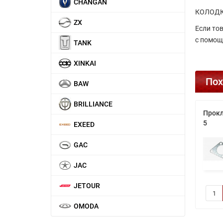
CHANGAN
КОЛОДКИ
ZX
Если то
с помощ
TANK
XINKAI
Пох
BAW
BRILLIANCE
Прокл
5
EXEED
GAC
JAC
JETOUR
OMODA