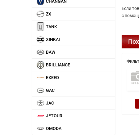
CHANGAN
Если то
ZX
с помощ
TANK
XINKAI
Пох
BAW
Филь
BRILLIANCE
EXEED
GAC
JAC
JETOUR
OMODA