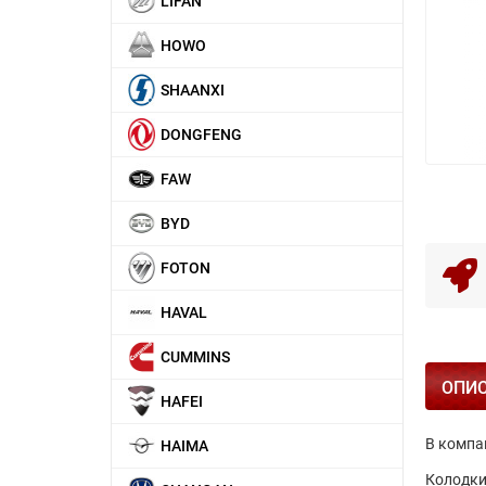
LIFAN
HOWO
SHAANXI
DONGFENG
FAW
BYD
FOTON
HAVAL
CUMMINS
ОПИ
HAFEI
В компа
HAIMA
Колодки