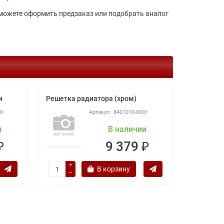
 можете оформить предзаказ или подобрать аналог
и
Решетка радиатора (хром)
Подкрыло
00
8401010-0001
и
В наличии
₽
9 379 ₽
В корзину