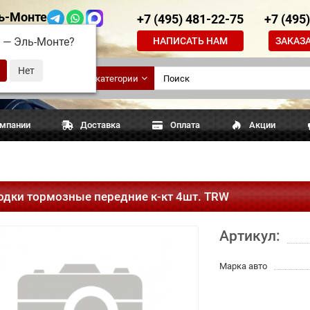
ь-Монте
+7 (495) 481-22-75
+7 (495
НАПИСАТЬ НАМ
ЗАКАЗ
д —
Эль-Монте
?
ские
Все категории
апчасти
омпании
Доставка
Оплата
Акции
одки тормозные передние к-кт 4шт. TRW
Артикул:
Марка авто