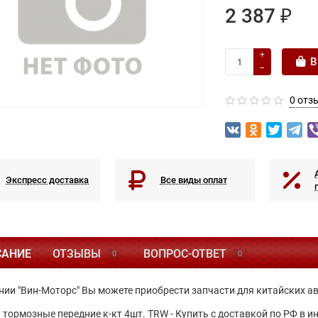
2 387 ₽
В
0 отз
Экспресс доставка
Все виды оплат
САНИЕ
ОТЗЫВЫ
ВОПРОС-ОТВЕТ
0
0
нии "Вин-Моторс" Вы можете приобрести запчасти для китайских а
 тормозные передние к-кт 4шт. TRW - Купить с доставкой по РФ в 