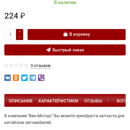
В наличии
224 ₽
В корзину
Быстрый заказ
0 отзывов
ОПИСАНИЕ
ХАРАКТЕРИСТИКИ
ОТЗЫВЫ
ВОПРО
0
В компании "Вин-Моторс" Вы можете приобрести запчасти для
китайских автомобилей.