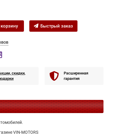
 корзину
Быстрый заказ
ывов
Акции, скидки,
Расширенная
подарки
гарантия
втомобилей.
агазине VIN-MOTORS