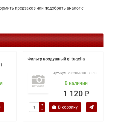
рмить предзаказ или подобрать аналог с
Фильтр воздушный gl tugella
Трос руч
11
2032061800 IBERIS
ня
В наличии
1 120 ₽
з
В корзину