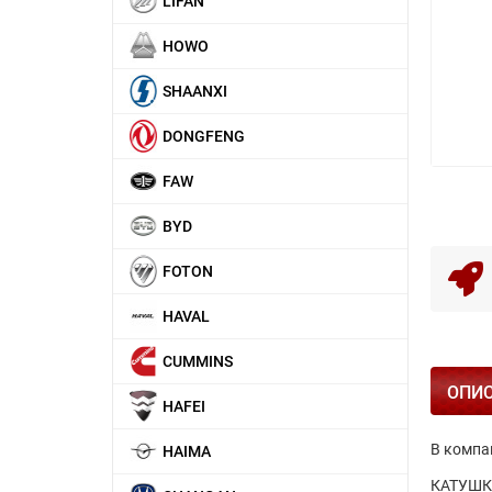
LIFAN
HOWO
SHAANXI
DONGFENG
FAW
BYD
FOTON
HAVAL
CUMMINS
ОПИ
HAFEI
В компа
HAIMA
КАТУШКА