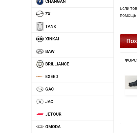
CHANGAN
Если то
ZX
помощью
TANK
XINKAI
Пох
BAW
ФОРС
BRILLIANCE
EXEED
GAC
JAC
JETOUR
OMODA