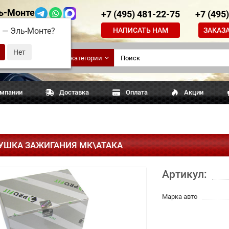
ь-Монте
+7 (495) 481-22-75
+7 (495
НАПИСАТЬ НАМ
ЗАКАЗ
д —
Эль-Монте
?
ские
Все категории
апчасти
омпании
Доставка
Оплата
Акции
УШКА ЗАЖИГАНИЯ МК\АТАКА
Артикул:
Марка авто