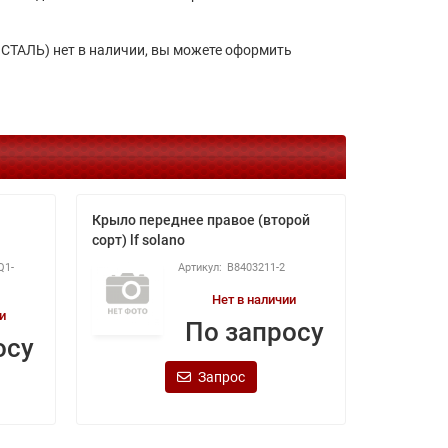
СТАЛЬ) нет в наличии, вы можете оформить
Крыло переднее правое (второй
Электров
сорт) lf solano
двигателя
Q1-
B8403211-2
Нет в наличии
и
По запросу
осу
Запрос