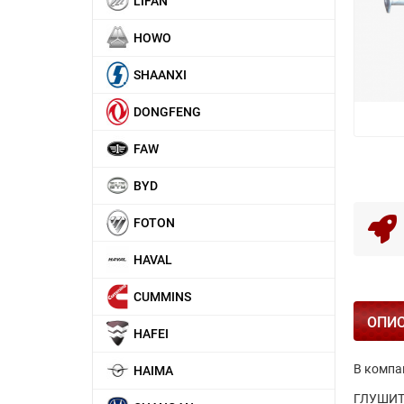
LIFAN
HOWO
SHAANXI
DONGFENG
FAW
BYD
FOTON
HAVAL
CUMMINS
ОПИ
HAFEI
В компа
HAIMA
ГЛУШИТЕ