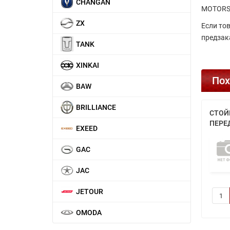
CHANGAN
MOTOR
ZX
Если то
предзак
TANK
XINKAI
Пох
BAW
BRILLIANCE
СТОЙ
ПЕРЕД
EXEED
GAC
JAC
JETOUR
OMODA