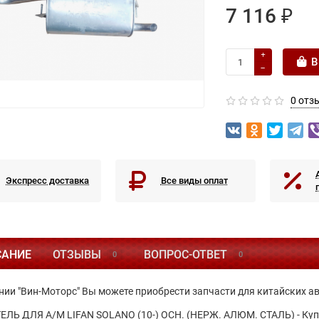
7 116 ₽
В
0 отз
Экспресс доставка
Все виды оплат
САНИЕ
ОТЗЫВЫ
ВОПРОС-ОТВЕТ
0
0
нии "Вин-Моторс" Вы можете приобрести запчасти для китайских а
ЛЬ ДЛЯ А/М LIFAN SOLANO (10-) ОСН. (НЕРЖ. АЛЮМ. СТАЛЬ) - Купит