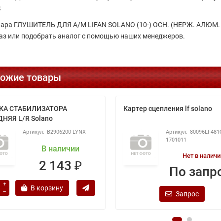
S
вара ГЛУШИТЕЛЬ ДЛЯ А/М LIFAN SOLANO (10-) ОСН. (НЕРЖ. АЛЮМ. 
аз или подобрать аналог с помощью наших менеджеров.
ожие товары
КА СТАБИЛИЗАТОРА
Картер сцепления lf solano
НЯЯ L/R Solano
B2906200 LYNX
80096LF481
1701011
В наличии
Нет в наличи
2 143 ₽
По запр
В корзину
Запрос