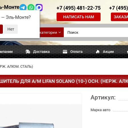
ь-Монте
+7 (495) 481-22-75
+7 (495
НАПИСАТЬ НАМ
ЗАКАЗ
д —
Эль-Монте
?
ские
Все категории
апчасти
омпании
Доставка
Оплата
Акции
ЕРЖ. АЛЮМ. СТАЛЬ)
ШИТЕЛЬ ДЛЯ А/М LIFAN SOLANO (10-) ОСН. (НЕРЖ. АЛ
Артикул:
Марка авто