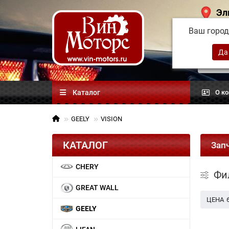
Эл
Ваш горо
Китай
автоз
Каталог
О к
GEELY
VISION
КАТАЛОГ
Зап
CHERY
Фи
GREAT WALL
ЦЕНА
GEELY