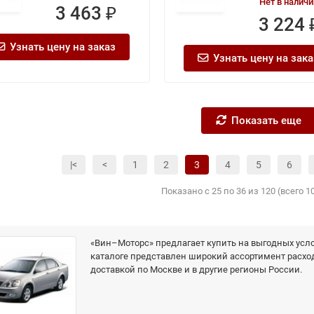
Нет в наличи
3 463 ₽
3 224 
Узнать цену на заказ
Узнать цену на зака
Показать еще
|<
<
1
2
3
4
5
6
Показано с 25 по 36 из 120 (всего 1
«Вин–Моторс» предлагает купить на выгодных услов
каталоге представлен широкий ассортимент расхо
доставкой по Москве и в другие регионы России.