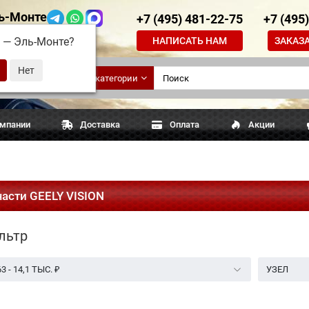
ь-Монте
+7 (495) 481-22-75
+7 (495
НАПИСАТЬ НАМ
ЗАКАЗ
д —
Эль-Монте
?
ские
Все категории
апчасти
омпании
Доставка
Оплата
Акции
части GEELY VISION
льтр
63
-
14,1 ТЫС.
₽
УЗЕЛ