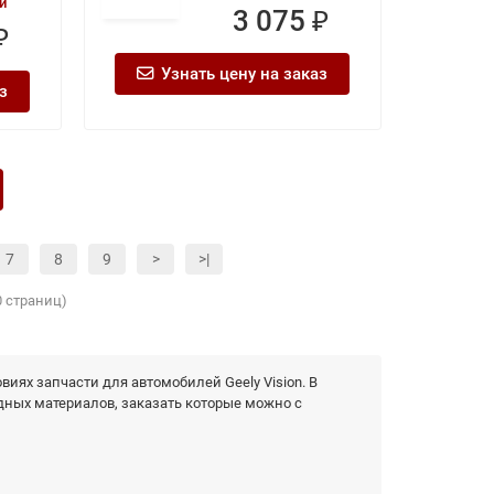
и
3 075 ₽
₽
Узнать цену на заказ
з
7
8
9
>
>|
0 страниц)
иях запчасти для автомобилей Geely Vision. В
дных материалов, заказать которые можно с