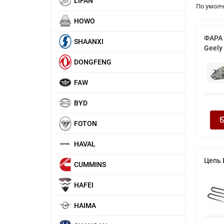
LIFAN
По умол
HOWO
ФАРА
SHAANXI
Geely
DONGFENG
FAW
BYD
FOTON
HAVAL
Цепь 
CUMMINS
HAFEI
HAIMA