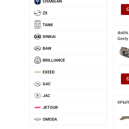
CHANGAN
ZX
TANK
ФАРА
XINKAI
Geely 
BAW
BRILLIANCE
EXEED
GAC
JAC
КРЫЛ
JETOUR
OMODA