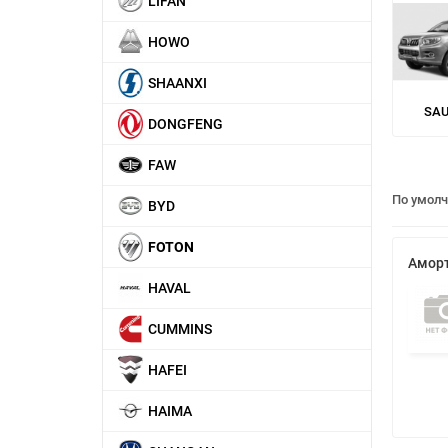
LIFAN
HOWO
SHAANXI
SA
DONGFENG
FAW
По умол
BYD
FOTON
Аморт
HAVAL
CUMMINS
HAFEI
HAIMA