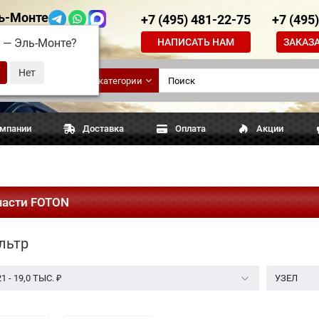
ь-Монте
+7 (495) 481-22-75
+7 (495
НАПИСАТЬ НАМ
ЗАКАЗ
д —
Эль-Монте
?
ские
Все категории
апчасти
омпании
Доставка
Оплата
Акции
части FOTON
льтр
21
-
19,0 ТЫС.
₽
УЗЕЛ