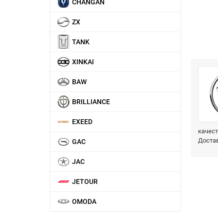
CHANGAN
ZX
TANK
XINKAI
BAW
BRILLIANCE
EXEED
качест
Достав
GAC
JAC
JETOUR
OMODA