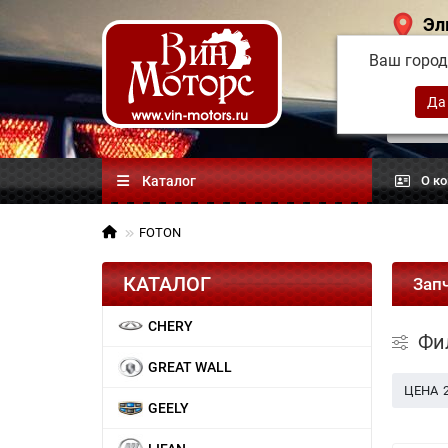
Эл
Ваш горо
Китай
автоз
Каталог
О к
FOTON
КАТАЛОГ
Зап
CHERY
Фи
GREAT WALL
ЦЕНА
GEELY