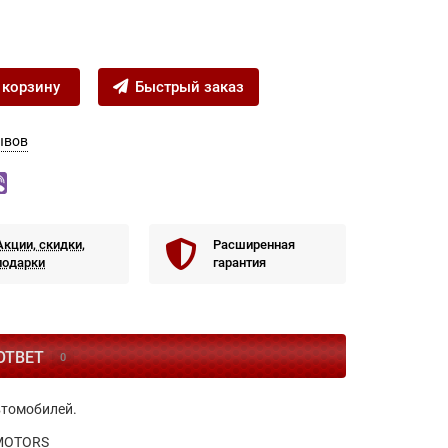
 корзину
Быстрый заказ
ывов
Акции, скидки,
Расширенная
подарки
гарантия
ОТВЕТ
0
втомобилей.
-MOTORS