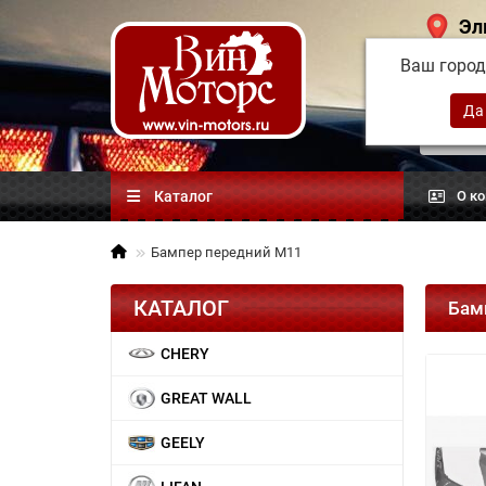
Эл
Ваш горо
Китай
автоз
Каталог
О к
Бампер передний М11
КАТАЛОГ
Бам
CHERY
GREAT WALL
GEELY