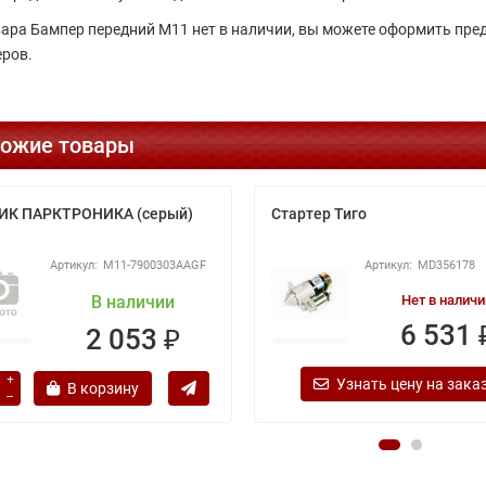
вара Бампер передний М11 нет в наличии, вы можете оформить пре
ров.
ожие товары
ИК ПАРКТРОНИКА (серый)
Стартер Тиго
M11-7900303AAGF
MD356178
В наличии
Нет в наличи
6 531 
2 053 ₽
Узнать цену на зака
В корзину