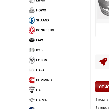
LIFAN
HOWO
SHAANXI
DONGFENG
FAW
BYD
FOTON
HAVAL
CUMMINS
ОПИ
HAFEI
В компа
HAIMA
Бампер 