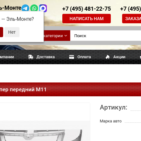
ь-Монте
+7 (495) 481-22-75
+7 (495
НАПИСАТЬ НАМ
ЗАКАЗ
д —
Эль-Монте
?
ские
Все категории
апчасти
омпании
Доставка
Оплата
Акции
пер передний М11
Артикул:
Марка авто