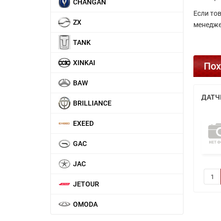
CHANGAN
Если то
ZX
менедже
TANK
XINKAI
Пох
BAW
ДАТЧ
BRILLIANCE
EXEED
GAC
JAC
JETOUR
OMODA