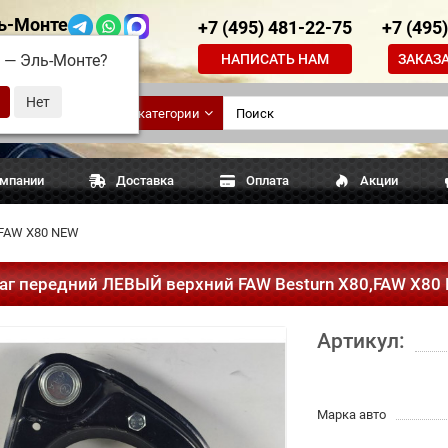
ь-Монте
+7 (495) 481-22-75
+7 (495
НАПИСАТЬ НАМ
ЗАКАЗ
д —
Эль-Монте
?
ские
Все категории
апчасти
омпании
Доставка
Оплата
Акции
,FAW X80 NEW
аг передний ЛЕВЫЙ верхний FAW Besturn X80,FAW X80
Артикул:
Марка авто