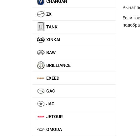
CHANGAN
Рычаг п
ZX
Если то
подобра
TANK
XINKAI
BAW
BRILLIANCE
EXEED
GAC
JAC
JETOUR
OMODA