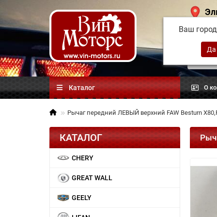
Эл
Ваш горо
Китай
автоз
Каталог
О к
Рычаг передний ЛЕВЫЙ верхний FAW Besturn X80
КАТАЛОГ
Рыч
CHERY
GREAT WALL
GEELY