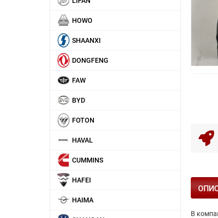
LIFAN
HOWO
SHAANXI
DONGFENG
FAW
BYD
FOTON
HAVAL
CUMMINS
HAFEI
ОПИ
HAIMA
В компа