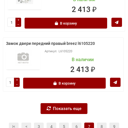
2 413 ₽
В корзину
Замок двери передний правый breez l6105220
L6105220
В наличии
2 413 ₽
В корзину
Показать еще
|<
<
3
4
5
6
7
8
9