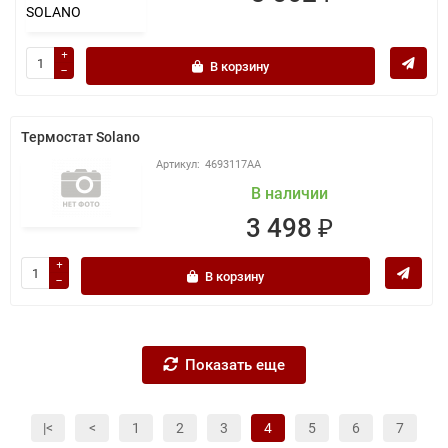
В корзину
Термостат Solano
4693117АА
В наличии
3 498 ₽
В корзину
Показать еще
|<
<
1
2
3
4
5
6
7