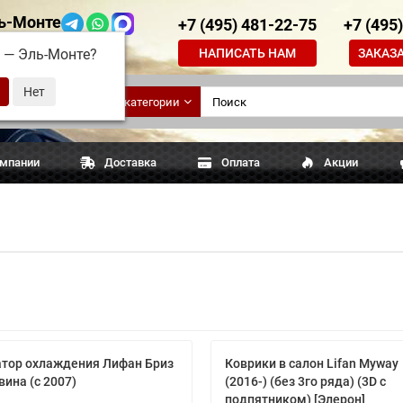
ь-Монте
+7 (495) 481-22-75
+7 (495
НАПИСАТЬ НАМ
ЗАКАЗ
д —
Эль-Монте
?
ские
Все категории
апчасти
омпании
Доставка
Оплата
Акции
тор охлаждения Лифан Бриз
Коврики в салон Lifan Myway
вина (с 2007)
(2016-) (без 3го ряда) (3D с
подпятником) [Элерон]