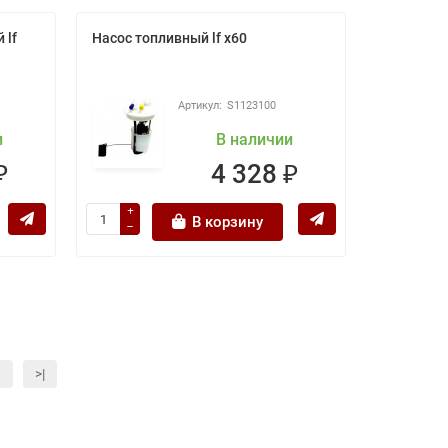
 lf
Насос топливный lf x60
S1123100
и
В наличии
₽
4 328 ₽
В корзину
>|