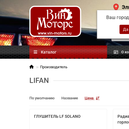
Эл
Ваш горо
Китай
автоз
Каталог
О к
Производитель
LIFAN
По умолчанию
Название
Цена
ГЛУШИТЕЛЬ LF SOLANO
Радиа
горло