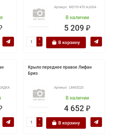
MD191470 AJUSA
ня
В наличии
₽
5 209 ₽
В корзину
ан
Крыло переднее правое Лифан
Бриз
СКИДКА
L8403220
и
В наличии
₽
4 652 ₽
В корзину