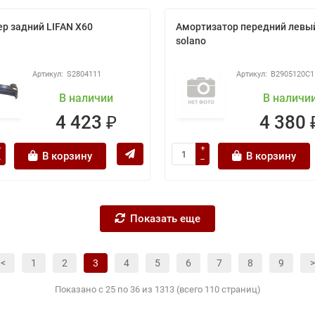
р задний LIFAN Х60
Амортизатор передний левый
solano
S2804111
B2905120C1
В наличии
В наличи
4 423 ₽
4 380 
В корзину
В корзину
Показать еще
<
1
2
3
4
5
6
7
8
9
>
Показано с 25 по 36 из 1313 (всего 110 страниц)