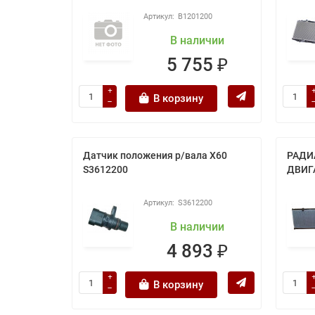
B1201200
В наличии
5 755 ₽
В корзину
Датчик положения р/вала X60
РАДИ
S3612200
ДВИГ
S3612200
В наличии
4 893 ₽
В корзину