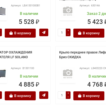
LBA1301000B1
63014A
В наличии
Заказ 2 д
5 528 ₽
5 423 
В корзину
В корзину
АТОР ОХЛАЖДЕНИЯ
Крыло переднее правое Лиф
АТЕЛЯ LF SOLANO
Бриз СКИДКА
B1301100
L8403220 
В наличии
В наличи
4 885 ₽
4 768 
В корзину
В корзину