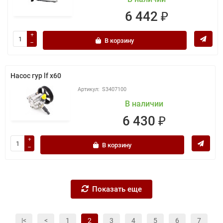
6 442 ₽
В корзину
Насос гур lf x60
S3407100
В наличии
6 430 ₽
В корзину
Показать еще
|<
<
1
2
3
4
5
6
7