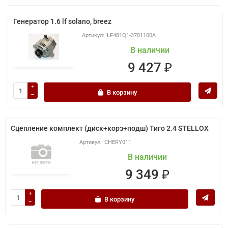
Генератор 1.6 lf solano, breez
LF481Q1-3701100A
В наличии
9 427 ₽
В корзину
Сцепление комплект (диск+корз+подш) Тиго 2.4 STELLOX
CHERY011
В наличии
9 349 ₽
В корзину